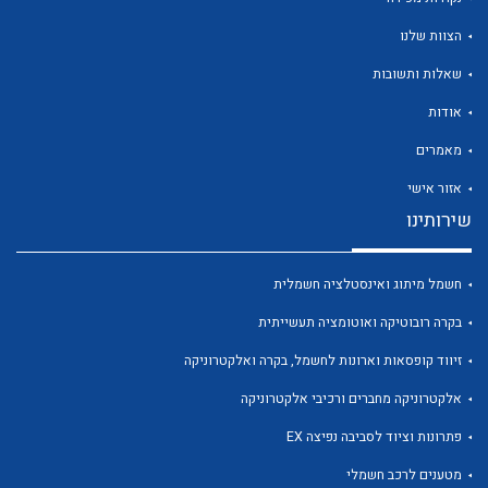
הצוות שלנו
שאלות ותשובות
אודות
לכל מוצרי היצרן
לכל מוצרי היצרן
מאמרים
אזור אישי
שירותינו
חשמל מיתוג ואינסטלציה חשמלית
בקרה רובוטיקה ואוטומציה תעשייתית
זיווד קופסאות וארונות לחשמל, בקרה ואלקטרוניקה
לכל מוצרי היצרן
לכל מוצרי היצרן
אלקטרוניקה מחברים ורכיבי אלקטרוניקה
פתרונות וציוד לסביבה נפיצה EX
מטענים לרכב חשמלי