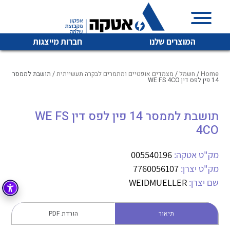
המוצרים שלנו
חברות מייצגות
Home
/
חשמל
/
מצמדים אופטיים ומתמרים לבקרה תעשייתית
/ תושבת לממסר
14 פין לפס דין WE FS 4CO
איכות | שרות | זמינות
תושבת לממסר 14 פין לפס דין WE FS
לכל מוצרי היצרן
לכל מוצרי היצרן
4CO
אטקה בע”מ היא החברה הגדולה והמובילה בישראל בשיווק
והפצה של מוצרי
מיתוג, בקרה , ואינסטלציה חשמלית ופעילה ב7 תחומים:
מק"ט אטקה:
005540196
מק"ט יצרן:
7760056107
חשמל
מיתוג ואינסטלציה חשמלית
שם יצרן:
WEIDMUELLER
בקרה
רובוטיקה ואוטומציה תעשייתית
לכל מוצרי היצרן
לכל מוצרי היצרן
זיווד
תיאור
הורדת PDF
קופסאות וארונות לחשמל, בקרה ואלקטרוניקה