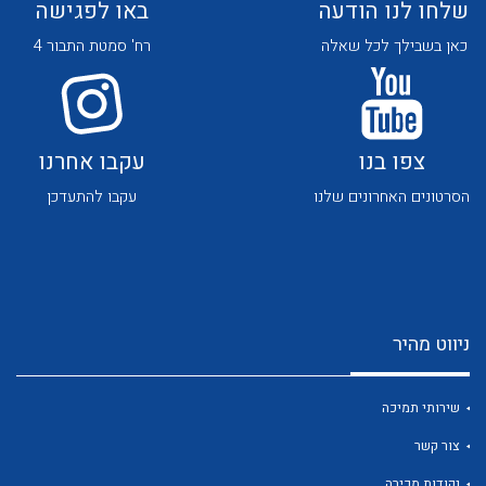
שלחו לנו הודעה
באו לפגישה
כאן בשבילך לכל שאלה
רח' סמטת התבור 4
צפו בנו
עקבו אחרנו
לכל מוצרי היצרן
לכל מוצרי היצרן
הסרטונים האחרונים שלנו
עקבו להתעדכן
ניווט מהיר
לכל מוצרי היצרן
לכל מוצרי היצרן
שירותי תמיכה
צור קשר
נקודות מכירה