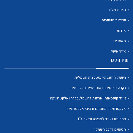
הצוות שלנו
שאלות ותשובות
אודות
לכל מוצרי היצרן
לכל מוצרי היצרן
מאמרים
אזור אישי
שירותינו
חשמל מיתוג ואינסטלציה חשמלית
בקרה רובוטיקה ואוטומציה תעשייתית
זיווד קופסאות וארונות לחשמל, בקרה ואלקטרוניקה
לכל מוצרי היצרן
לכל מוצרי היצרן
אלקטרוניקה מחברים ורכיבי אלקטרוניקה
פתרונות וציוד לסביבה נפיצה EX
מטענים לרכב חשמלי