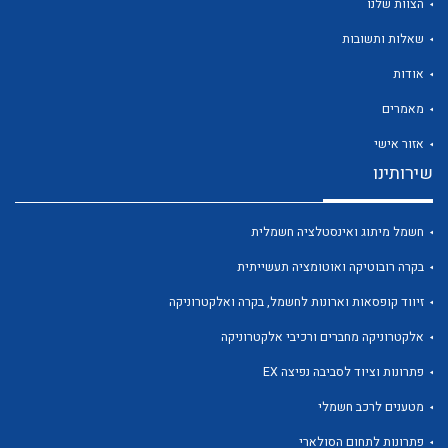
הצוות שלנו
שאלות ותשובות
אודות
מאמרים
לכל מוצרי היצרן
לכל מוצרי היצרן
אזור אישי
שירותינו
חשמל מיתוג ואינסטלציה חשמלית
בקרה רובוטיקה ואוטומציה תעשייתית
זיווד קופסאות וארונות לחשמל, בקרה ואלקטרוניקה
אלקטרוניקה מחברים ורכיבי אלקטרוניקה
לכל מוצרי היצרן
לכל מוצרי היצרן
פתרונות וציוד לסביבה נפיצה EX
מטענים לרכב חשמלי
פתרונות לתחום הסולארי