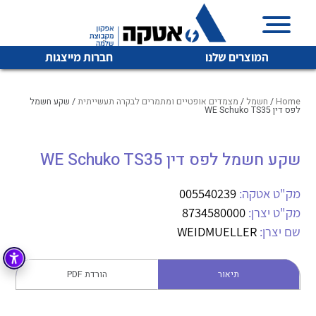
המוצרים שלנו
חברות מייצגות
Home
/
חשמל
/
מצמדים אופטיים ומתמרים לבקרה תעשייתית
/ שקע חשמל
לפס דין WE Schuko TS35
איכות | שרות | זמינות
שקע חשמל לפס דין WE Schuko TS35
לכל מוצרי היצרן
לכל מוצרי היצרן
אטקה בע”מ היא החברה הגדולה והמובילה בישראל בשיווק
מק"ט אטקה:
005540239
והפצה של מוצרי
מיתוג, בקרה , ואינסטלציה חשמלית ופעילה ב7 תחומים:
מק"ט יצרן:
8734580000
שם יצרן:
WEIDMUELLER
חשמל
מיתוג ואינסטלציה חשמלית
בקרה
רובוטיקה ואוטומציה תעשייתית
תיאור
הורדת PDF
לכל מוצרי היצרן
לכל מוצרי היצרן
זיווד
קופסאות וארונות לחשמל, בקרה ואלקטרוניקה