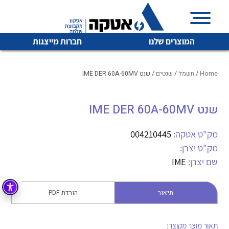
המוצרים שלנו
חברות מייצגות
Home
/
חשמל
/
שנטים
/ שנט IME DER 60A-60MV
שנט IME DER 60A-60MV
איכות | שרות | זמינות
לכל מוצרי היצרן
לכל מוצרי היצרן
אטקה בע”מ היא החברה הגדולה והמובילה בישראל בשיווק
מק"ט אטקה:
004210445
והפצה של מוצרי
מק"ט יצרן:
מיתוג, בקרה , ואינסטלציה חשמלית ופעילה ב7 תחומים:
שם יצרן:
IME
חשמל
מיתוג ואינסטלציה חשמלית
בקרה
תיאור
הורדת PDF
רובוטיקה ואוטומציה תעשייתית
לכל מוצרי היצרן
לכל מוצרי היצרן
זיווד
קופסאות וארונות לחשמל, בקרה ואלקטרוניקה
תאור מוצר מקוצר: