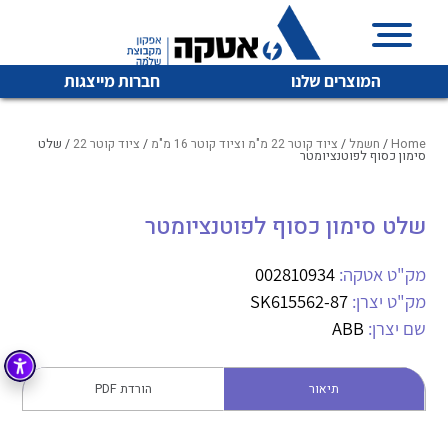
המוצרים שלנו
חברות מייצגות
Home
/
חשמל
/
ציוד קוטר 22 מ"מ וציוד קוטר 16 מ"מ
/
ציוד קוטר 22
/ שלט
סימון כסוף לפוטנציומטר
איכות | שרות | זמינות
שלט סימון כסוף לפוטנציומטר
לכל מוצרי היצרן
לכל מוצרי היצרן
אטקה בע”מ היא החברה הגדולה והמובילה בישראל בשיווק
מק"ט אטקה:
002810934
והפצה של מוצרי
מיתוג, בקרה , ואינסטלציה חשמלית ופעילה ב7 תחומים:
מק"ט יצרן:
SK615562-87
שם יצרן:
ABB
חשמל
מיתוג ואינסטלציה חשמלית
בקרה
רובוטיקה ואוטומציה תעשייתית
תיאור
הורדת PDF
לכל מוצרי היצרן
לכל מוצרי היצרן
זיווד
קופסאות וארונות לחשמל, בקרה ואלקטרוניקה