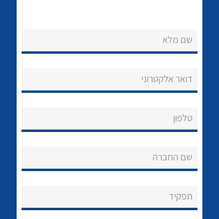
שם מלא
דואר אלקטרוני
נקודות מכירה
לכל מוצרי היצרן
לכל מוצרי היצרן
הצוות שלנו
טלפון
שאלות ותשובות
שם החברה
שירותי תמיכה
אודות
תפקיד
About Ateka Ltd.