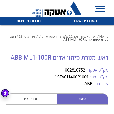
המוצרים שלנו
חברות מייצגות
Home
/
חשמל
/
ציוד קוטר 22 מ"מ וציוד קוטר 16 מ"מ
/
ציוד קוטר 22
/ ראש
מנורת סימון אדום ABB ML1-100R
איכות | שרות | זמינות
ראש מנורת סימון אדום ABB ML1-100R
לכל מוצרי היצרן
לכל מוצרי היצרן
אטקה בע”מ היא החברה הגדולה והמובילה בישראל בשיווק
מק"ט אטקה:
002810752
והפצה של מוצרי
מיתוג, בקרה , ואינסטלציה חשמלית ופעילה ב7 תחומים:
מק"ט יצרן:
1SFA611400R1001
שם יצרן:
ABB
חשמל
מיתוג ואינסטלציה חשמלית
בקרה
רובוטיקה ואוטומציה תעשייתית
תיאור
הורדת PDF
לכל מוצרי היצרן
לכל מוצרי היצרן
זיווד
קופסאות וארונות לחשמל, בקרה ואלקטרוניקה