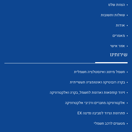
הצוות שלנו
שאלות ותשובות
אודות
לכל מוצרי היצרן
לכל מוצרי היצרן
מאמרים
אזור אישי
שירותינו
חשמל מיתוג ואינסטלציה חשמלית
בקרה רובוטיקה ואוטומציה תעשייתית
זיווד קופסאות וארונות לחשמל, בקרה ואלקטרוניקה
לכל מוצרי היצרן
לכל מוצרי היצרן
אלקטרוניקה מחברים ורכיבי אלקטרוניקה
פתרונות וציוד לסביבה נפיצה EX
מטענים לרכב חשמלי