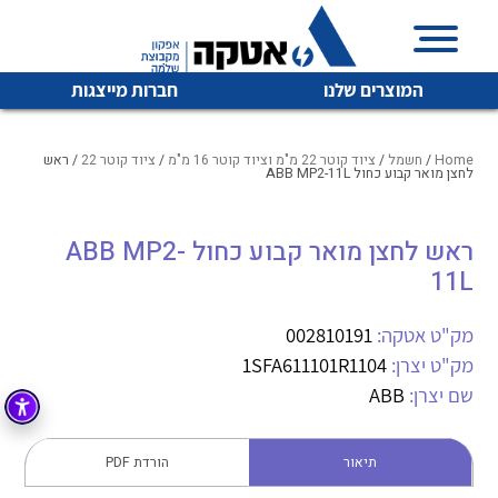
המוצרים שלנו
חברות מייצגות
Home
/
חשמל
/
ציוד קוטר 22 מ"מ וציוד קוטר 16 מ"מ
/
ציוד קוטר 22
/ ראש
לחצן מואר קבוע כחול ABB MP2-11L
איכות | שרות | זמינות
ראש לחצן מואר קבוע כחול ABB MP2-
לכל מוצרי היצרן
לכל מוצרי היצרן
11L
אטקה בע”מ היא החברה הגדולה והמובילה בישראל בשיווק
והפצה של מוצרי
מיתוג, בקרה , ואינסטלציה חשמלית ופעילה ב7 תחומים:
מק"ט אטקה:
002810191
מק"ט יצרן:
1SFA611101R1104
חשמל
מיתוג ואינסטלציה חשמלית
שם יצרן:
ABB
בקרה
רובוטיקה ואוטומציה תעשייתית
לכל מוצרי היצרן
לכל מוצרי היצרן
זיווד
תיאור
הורדת PDF
קופסאות וארונות לחשמל, בקרה ואלקטרוניקה