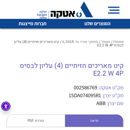
המוצרים שלנו
חברות מייצגות
Home
/
חשמל
/
מפסקי אוויר עד 6,300A
/ קיט מאריכים חזיתיים (4) עליון
לבסיס E2.2 W 4P
איכות | שרות | זמינות
קיט מאריכים חזיתיים (4) עליון לבסיס
לכל מוצרי היצרן
לכל מוצרי היצרן
E2.2 W 4P
אטקה בע”מ היא החברה הגדולה והמובילה בישראל בשיווק
והפצה של מוצרי
מיתוג, בקרה , ואינסטלציה חשמלית ופעילה ב7 תחומים:
מק"ט אטקה:
002586769
מק"ט יצרן:
1SDA074095R1
חשמל
מיתוג ואינסטלציה חשמלית
שם יצרן:
ABB
בקרה
רובוטיקה ואוטומציה תעשייתית
לכל מוצרי היצרן
לכל מוצרי היצרן
זיווד
תיאור
הורדת PDF
קופסאות וארונות לחשמל, בקרה ואלקטרוניקה