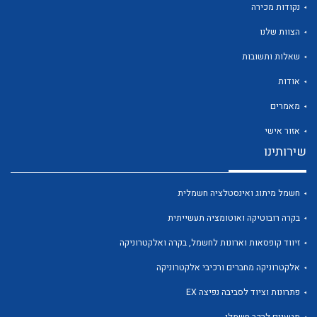
נקודות מכירה
הצוות שלנו
שאלות ותשובות
אודות
לכל מוצרי היצרן
לכל מוצרי היצרן
מאמרים
אזור אישי
שירותינו
חשמל מיתוג ואינסטלציה חשמלית
בקרה רובוטיקה ואוטומציה תעשייתית
זיווד קופסאות וארונות לחשמל, בקרה ואלקטרוניקה
לכל מוצרי היצרן
לכל מוצרי היצרן
אלקטרוניקה מחברים ורכיבי אלקטרוניקה
פתרונות וציוד לסביבה נפיצה EX
מטענים לרכב חשמלי