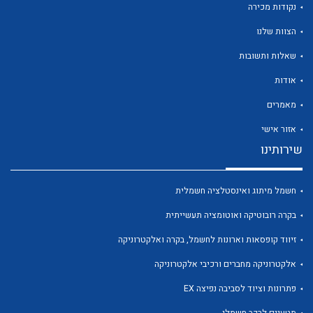
נקודות מכירה
הצוות שלנו
שאלות ותשובות
אודות
לכל מוצרי היצרן
לכל מוצרי היצרן
מאמרים
אזור אישי
שירותינו
חשמל מיתוג ואינסטלציה חשמלית
בקרה רובוטיקה ואוטומציה תעשייתית
זיווד קופסאות וארונות לחשמל, בקרה ואלקטרוניקה
לכל מוצרי היצרן
לכל מוצרי היצרן
אלקטרוניקה מחברים ורכיבי אלקטרוניקה
פתרונות וציוד לסביבה נפיצה EX
מטענים לרכב חשמלי