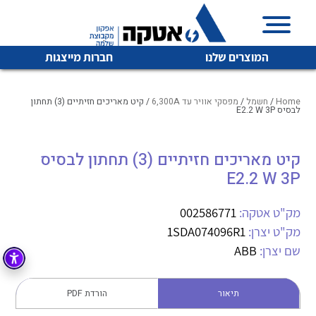
המוצרים שלנו
חברות מייצגות
Home
/
חשמל
/
מפסקי אוויר עד 6,300A
/ קיט מאריכים חזיתיים (3) תחתון
לבסיס E2.2 W 3P
איכות | שרות | זמינות
קיט מאריכים חזיתיים (3) תחתון לבסיס
לכל מוצרי היצרן
לכל מוצרי היצרן
E2.2 W 3P
אטקה בע”מ היא החברה הגדולה והמובילה בישראל בשיווק
והפצה של מוצרי
מיתוג, בקרה , ואינסטלציה חשמלית ופעילה ב7 תחומים:
מק"ט אטקה:
002586771
מק"ט יצרן:
1SDA074096R1
חשמל
מיתוג ואינסטלציה חשמלית
שם יצרן:
ABB
בקרה
רובוטיקה ואוטומציה תעשייתית
לכל מוצרי היצרן
לכל מוצרי היצרן
זיווד
תיאור
הורדת PDF
קופסאות וארונות לחשמל, בקרה ואלקטרוניקה