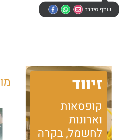
שתף סידרה
זיווד
מוב
קופסאות
וארונות
לחשמל, בקרה