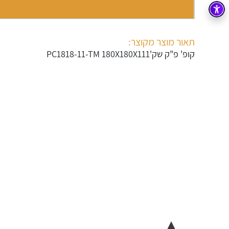
בקרה
רובוטיקה ואוטומציה תעשייתית
זיווד
קופסאות וארונות לחשמל, בקרה ואלקטרוניקה
תאור מוצר מקוצר:
קופ' פ"ק שק'PC1818-11-TM 180X180X111
אלקטרוניקה
מחברים ורכיבי אלקטרוניקה
פתרונות וציוד לסביבה נפיצה EX
מטענים לרכב חשמלי
פתרונות לתחום הסולארי