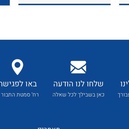
כבלי תקשורת ובקרה
כבלים גמישים
כבלים מיוחדים המיועדים
להתקנות במערכות הסולריות
נו
שלחו לנו הודעה
באו לפגישה
ציוד קוטר 22
בורך
כאן בשבילך לכל שאלה
רח' סמטת התבור 4
ציוד מודולרי