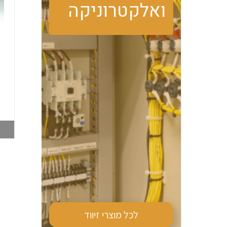
ואלקטרוניקה
טרמוסטט מגע פתוח
מזגן צד PFN DTS
PFN FLZ530 קירור
9041 870W 230V
006516062
006516019
צפייה במוצר
צפייה במוצר
לכל מוצרי
זיווד