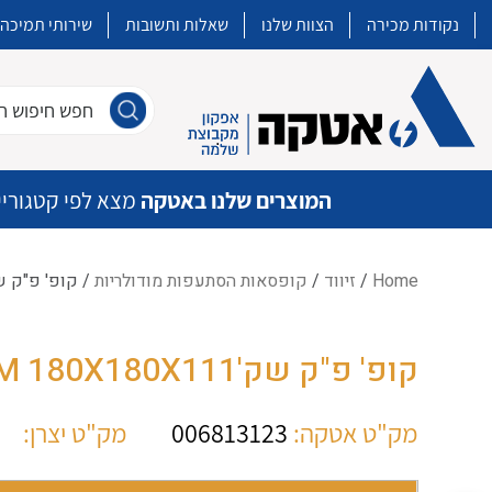
נקודות מכירה
הצוות שלנו
שאלות ותשובות
שירותי תמיכה
חפש חיפוש חו
המוצרים שלנו באטקה
מצא לפי קטגוריי
Home
/
זיווד
/
קופסאות הסתעפות מודולריות
/ קופ' פ"ק שק'11-TM 180X180X111
איכות | שרות | זמינות
קופ' פ"ק שק'PC1818-11-TM 180X180X111
אטקה בע”מ היא החברה הגדולה והמובילה בישראל בשיווק והפצה של מוצרי
מיתוג, בקרה , ואינסטלציה חשמלית ופעילה ב7 תחומים:
מק"ט אטקה:
006813123
מק"ט יצרן:
חשמל
מיתוג ואינסטלציה חשמלית