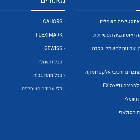
מאמרים
מדי מתח
אינסטלציה חשמלית
CAHORS
ה ואוטומציה תעשייתית
FLEXIMARK
רבי מודדים ומונים
 וארונות לחשמל, בקרה
GEWISS
כבל חשמלי
מתמרי זרם מתח תדר הספק
חברים ורכיבי אלקטרוניקה
כבל מתח גבוה
ותקשורת
לסביבה נפיצה EX
כלי עבודה חשמליים
 חשמלי
מחברים תעשייתיים – HDC
ם הסולארי