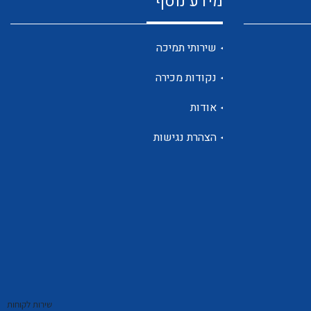
מידע נוסף
שנטים
שירותי תמיכה
נקודות מכירה
ממסרי זליגה
אודות
הצהרת נגישות
צגי מתח ,זרם,תדירות ,וכו
אביזרים ל T7
שירות לקוחות