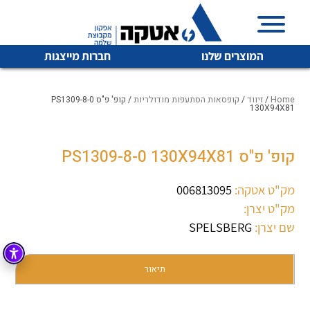
המוצרים שלנו
חברות מייצגות
Home
/
זיווד
/
קופסאות הסתעפות מודולריות
/ קופ' פ"ס PS1309-8-0
130X94X81
איכות | שרות | זמינות
קופ' פ"ס PS1309-8-0 130X94X81
לכל מוצרי היצרן
לכל מוצרי היצרן
אטקה בע”מ היא החברה הגדולה והמובילה בישראל בשיווק
מק"ט אטקה:
006813095
והפצה של מוצרי
מיתוג, בקרה , ואינסטלציה חשמלית ופעילה ב7 תחומים:
מק"ט יצרן:
שם יצרן:
SPELSBERG
חשמל
מיתוג ואינסטלציה חשמלית
בקרה
רובוטיקה ואוטומציה תעשייתית
תיאור
לכל מוצרי היצרן
לכל מוצרי היצרן
זיווד
קופסאות וארונות לחשמל, בקרה ואלקטרוניקה