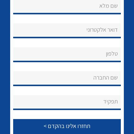
שם מלא
דואר אלקטרוני
נקודות מכירה
טלפון
הצוות שלנו
לכל מוצרי היצרן
לכל מוצרי היצרן
שאלות ותשובות
שם החברה
שירותי תמיכה
תפקיד
אודות
About Ateka Ltd.
צור קשר