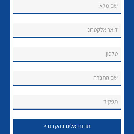
שם מלא
דואר אלקטרוני
נקודות מכירה
טלפון
הצוות שלנו
לכל מוצרי היצרן
לכל מוצרי היצרן
שאלות ותשובות
שם החברה
שירותי תמיכה
תפקיד
אודות
About Ateka Ltd.
צור קשר