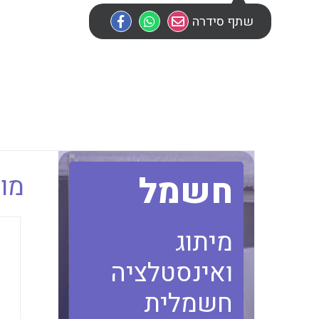
שתף סידרה
חשמל
מוב
מיתוג
ואינסטלציה
חשמלית