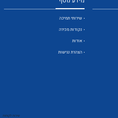
מידע נוסף
שנטים
שירותי תמיכה
נקודות מכירה
ממסרי זליגה
אודות
הצהרת נגישות
צגי מתח ,זרם,תדירות ,וכו
אביזרים ל T7
שירות לקוחות