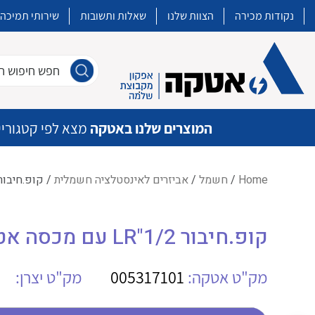
נקודות מכירה
הצוות שלנו
שאלות ותשובות
שירותי תמיכה
חפש חיפוש חו
המוצרים שלנו באטקה
מצא לפי קטגוריי
Home
/
חשמל
/
אביזרים לאינסטלציה חשמלית
/ קופ.חיבור LR"1/2 עם מכסה אטם  LR-41CCG
איכות | שרות | זמינות
קופ.חיבור LR"1/2 עם מכסה אטם AFI LR-41CCG
אטקה בע”מ היא החברה הגדולה והמובילה בישראל בשיווק והפצה של מוצרי
מיתוג, בקרה , ואינסטלציה חשמלית ופעילה ב7 תחומים:
מק"ט אטקה:
005317101
מק"ט יצרן:
חשמל
מיתוג ואינסטלציה חשמלית