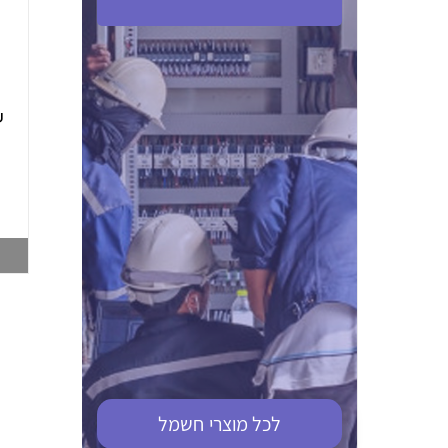
ABB S201M-C 16
ABB MS116-4,0
(2.5-4) הגנת מנוע
10KA מא"ז חד
טרמו מגנטי
קוטבי
002321366
002810095
צפייה במוצר
צפייה במוצר
לכל מוצרי
חשמל