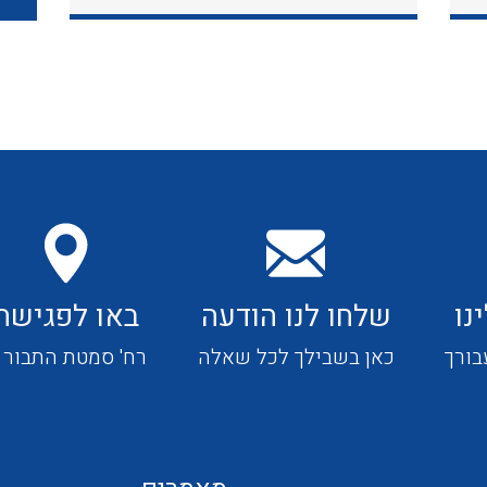
כבלי תקשורת ובקרה
כבלים גמישים
כבלים מיוחדים המיועדים
להתקנות במערכות הסולריות
נו
שלחו לנו הודעה
באו לפגישה
ציוד קוטר 22
בורך
כאן בשבילך לכל שאלה
רח' סמטת התבור 4
ציוד מודולרי