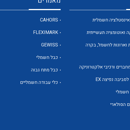
מאמרים
מדי מתח
אינסטלציה חשמלית
CAHORS
ה ואוטומציה תעשייתית
FLEXIMARK
רבי מודדים ומונים
 וארונות לחשמל, בקרה
GEWISS
כבל חשמלי
מתמרי זרם מתח תדר הספק
חברים ורכיבי אלקטרוניקה
כבל מתח גבוה
ותקשורת
לסביבה נפיצה EX
כלי עבודה חשמליים
 חשמלי
מחברים תעשייתיים – HDC
ם הסולארי