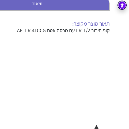
תיאור
בקרה
רובוטיקה ואוטומציה תעשייתית
זיווד
קופסאות וארונות לחשמל, בקרה ואלקטרוניקה
תאור מוצר מקוצר:
קופ.חיבור LR"1/2 עם מכסה אטם AFI LR-41CCG
אלקטרוניקה
מחברים ורכיבי אלקטרוניקה
פתרונות וציוד לסביבה נפיצה EX
מטענים לרכב חשמלי
פתרונות לתחום הסולארי