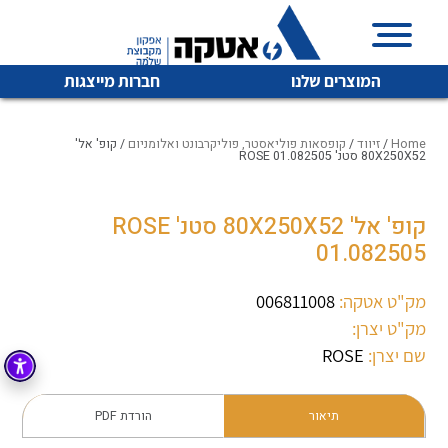
המוצרים שלנו
חברות מייצגות
Home
/
זיווד
/
קופסאות פוליאסטר, פוליקרבונט ואלומניום
/ קופ' אל'
80X250X52 סטנ' ROSE 01.082505
איכות | שרות | זמינות
קופ' אל' 80X250X52 סטנ' ROSE
לכל מוצרי היצרן
לכל מוצרי היצרן
01.082505
אטקה בע”מ היא החברה הגדולה והמובילה בישראל בשיווק
והפצה של מוצרי
מיתוג, בקרה , ואינסטלציה חשמלית ופעילה ב7 תחומים:
מק"ט אטקה:
006811008
מק"ט יצרן:
חשמל
מיתוג ואינסטלציה חשמלית
שם יצרן:
ROSE
בקרה
רובוטיקה ואוטומציה תעשייתית
לכל מוצרי היצרן
לכל מוצרי היצרן
זיווד
תיאור
הורדת PDF
קופסאות וארונות לחשמל, בקרה ואלקטרוניקה