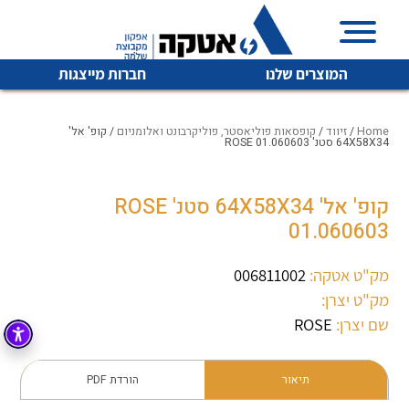
המוצרים שלנו
חברות מייצגות
Home
/
זיווד
/
קופסאות פוליאסטר, פוליקרבונט ואלומניום
/ קופ' אל'
64X58X34 סטנ' ROSE 01.060603
איכות | שרות | זמינות
קופ' אל' 64X58X34 סטנ' ROSE
לכל מוצרי היצרן
לכל מוצרי היצרן
01.060603
אטקה בע”מ היא החברה הגדולה והמובילה בישראל בשיווק
והפצה של מוצרי
מיתוג, בקרה , ואינסטלציה חשמלית ופעילה ב7 תחומים:
מק"ט אטקה:
006811002
מק"ט יצרן:
חשמל
מיתוג ואינסטלציה חשמלית
שם יצרן:
ROSE
בקרה
רובוטיקה ואוטומציה תעשייתית
לכל מוצרי היצרן
לכל מוצרי היצרן
זיווד
תיאור
הורדת PDF
קופסאות וארונות לחשמל, בקרה ואלקטרוניקה