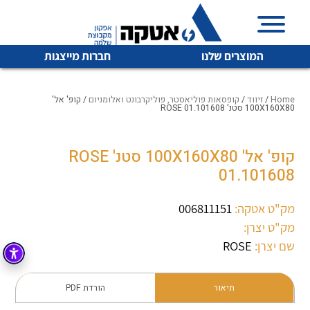
המוצרים שלנו
חברות מייצגות
Home
/
זיווד
/
קופסאות פוליאסטר, פוליקרבונט ואלומניום
/ קופ' אל'
100X160X80 סטנ' ROSE 01.101608
איכות | שרות | זמינות
קופ' אל' 100X160X80 סטנ' ROSE
לכל מוצרי היצרן
לכל מוצרי היצרן
01.101608
אטקה בע”מ היא החברה הגדולה והמובילה בישראל בשיווק
והפצה של מוצרי
מיתוג, בקרה , ואינסטלציה חשמלית ופעילה ב7 תחומים:
מק"ט אטקה:
006811151
מק"ט יצרן:
חשמל
מיתוג ואינסטלציה חשמלית
שם יצרן:
ROSE
בקרה
רובוטיקה ואוטומציה תעשייתית
לכל מוצרי היצרן
לכל מוצרי היצרן
זיווד
תיאור
הורדת PDF
קופסאות וארונות לחשמל, בקרה ואלקטרוניקה