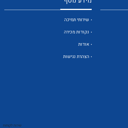
מידע נוסף
שנטים
שירותי תמיכה
נקודות מכירה
ממסרי זליגה
אודות
הצהרת נגישות
צגי מתח ,זרם,תדירות ,וכו
אביזרים ל T7
שירות לקוחות