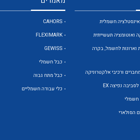
מאמרים
מדי מתח
אינסטלציה חשמלית
CAHORS
ה ואוטומציה תעשייתית
FLEXIMARK
רבי מודדים ומונים
 וארונות לחשמל, בקרה
GEWISS
כבל חשמלי
מתמרי זרם מתח תדר הספק
חברים ורכיבי אלקטרוניקה
כבל מתח גבוה
ותקשורת
לסביבה נפיצה EX
כלי עבודה חשמליים
 חשמלי
מחברים תעשייתיים – HDC
ם הסולארי