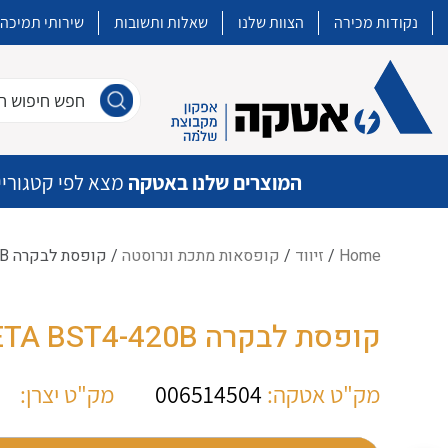
נקודות מכירה
הצוות שלנו
שאלות ותשובות
שירותי תמיכה
חפש חיפוש חו
המוצרים שלנו באטקה
מצא לפי קטגוריי
Home
/
זיווד
/
קופסאות מתכת ונרוסטה
/ קופסת לבקרה ETA BST4-420B
איכות | שרות | זמינות
קופסת לבקרה ETA BST4-420B
אטקה בע”מ היא החברה הגדולה והמובילה בישראל בשיווק והפצה של מוצרי
מיתוג, בקרה , ואינסטלציה חשמלית ופעילה ב7 תחומים:
מק"ט אטקה:
006514504
מק"ט יצרן:
חשמל
מיתוג ואינסטלציה חשמלית