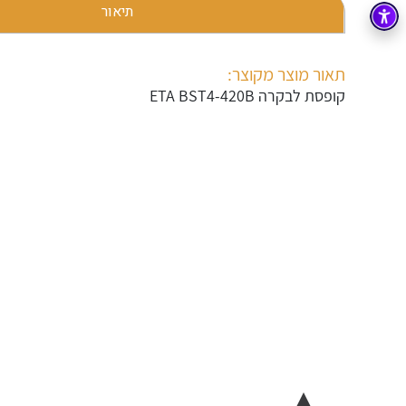
תיאור
בקרה
רובוטיקה ואוטומציה תעשייתית
זיווד
קופסאות וארונות לחשמל, בקרה ואלקטרוניקה
תאור מוצר מקוצר:
קופסת לבקרה ETA BST4-420B
אלקטרוניקה
מחברים ורכיבי אלקטרוניקה
פתרונות וציוד לסביבה נפיצה EX
מטענים לרכב חשמלי
פתרונות לתחום הסולארי