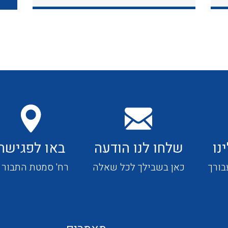
כבלי תקשורת ובקרה
כבלים גמישים
כבלים מיוחדים המיועדים
להתקנות במערכות הסולריות
נו
שלחו לנו הודעה
באו לפגישה
ציוד קוטר 22
בורך
כאן בשבילך לכל שאלה
רח' סמטת התבור 4
ציוד מודולרי