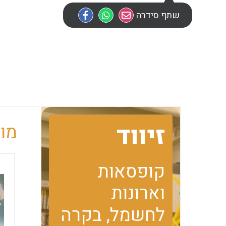
שתף סידרה
זיווד
מוב
קופסאות
וארונות
לחשמל, בקרה