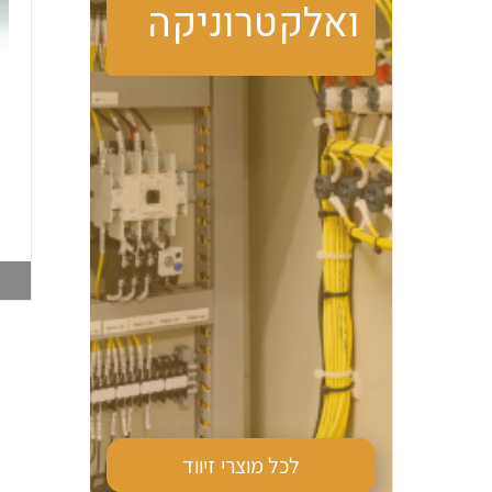
ואלקטרוניקה
טרמוסטט מגע פתוח
מזגן צד PFN DTS
PFN FLZ530 קירור
9041 870W 230V
006516062
006516019
צפייה במוצר
צפייה במוצר
לכל מוצרי
זיווד