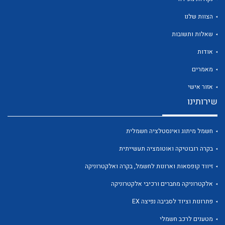
הצוות שלנו
שאלות ותשובות
אודות
לכל מוצרי היצרן
לכל מוצרי היצרן
מאמרים
אזור אישי
שירותינו
חשמל מיתוג ואינסטלציה חשמלית
בקרה רובוטיקה ואוטומציה תעשייתית
זיווד קופסאות וארונות לחשמל, בקרה ואלקטרוניקה
לכל מוצרי היצרן
לכל מוצרי היצרן
אלקטרוניקה מחברים ורכיבי אלקטרוניקה
פתרונות וציוד לסביבה נפיצה EX
מטענים לרכב חשמלי