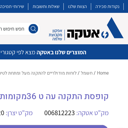
נקודות מכירה
הצוות שלנו
שאלות ותשובות
שירותי תמיכה
חפש חיפוש חו
המוצרים שלנו באטקה
מצא לפי קטגוריי
Home
/
חשמל
/
לוחות מודולריים להתקנה מעל ומתחת לטיח
איכות | שרות | זמינות
קופסת התקנה עה ט 36מקומות 3 קומות AB
אטקה בע”מ היא החברה הגדולה והמובילה בישראל בשיווק והפצה של מוצרי
מיתוג, בקרה , ואינסטלציה חשמלית ופעילה ב7 תחומים:
מק"ט אטקה:
006812223
מק"ט יצרן:
20
חשמל
מיתוג ואינסטלציה חשמלית