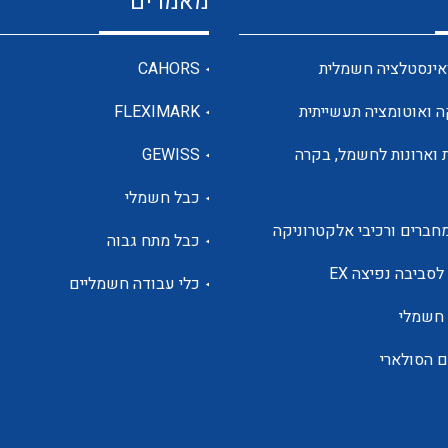
מאמרים
מדי מתח
אינסטלציה חשמלית
CAHORS
ה ואוטומציה תעשייתית
FLEXIMARK
רבי מודדים ומונים
 וארונות לחשמל, בקרה
GEWISS
כבל חשמלי
מתמרי זרם מתח תדר הספק
חברים ורכיבי אלקטרוניקה
כבל מתח גבוה
ותקשורת
לסביבה נפיצה EX
כלי עבודה חשמליים
 חשמלי
מחברים תעשייתיים – HDC
ם הסולארי