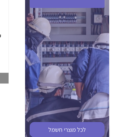
ABB S201M-C 16
ABB MS116-4,0
(2.5-4) הגנת מנוע
10KA מא"ז חד
טרמו מגנטי
קוטבי
002321366
002810095
צפייה במוצר
צפייה במוצר
לכל מוצרי
חשמל