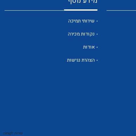
מידע נוסף
שנטים
שירותי תמיכה
נקודות מכירה
ממסרי זליגה
אודות
הצהרת נגישות
צגי מתח ,זרם,תדירות ,וכו
אביזרים ל T7
שירות לקוחות