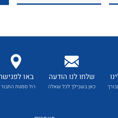
כבלי תקשורת ובקרה
כבלים גמישים
כבלים מיוחדים המיועדים
להתקנות במערכות הסולריות
נו
שלחו לנו הודעה
באו לפגישה
ציוד קוטר 22
בורך
כאן בשבילך לכל שאלה
רח' סמטת התבור 4
ציוד מודולרי