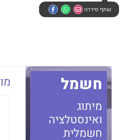
שתף סידרה
חשמל
מוב
מיתוג
ואינסטלציה
חשמלית