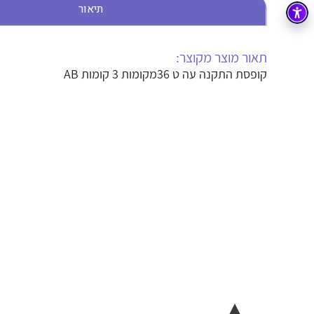
תיאור
בקרה
רובוטיקה ואוטומציה תעשייתית
זיווד
קופסאות וארונות לחשמל, בקרה ואלקטרוניקה
תאור מוצר מקוצר:
קופסת התקנה עה ט 36מקומות 3 קומות AB
אלקטרוניקה
מחברים ורכיבי אלקטרוניקה
פתרונות וציוד לסביבה נפיצה EX
מטענים לרכב חשמלי
פתרונות לתחום הסולארי