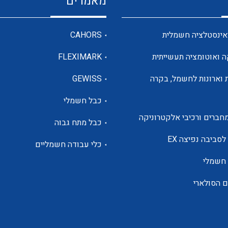
מאמרים
מדי מתח
אינסטלציה חשמלית
CAHORS
ה ואוטומציה תעשייתית
FLEXIMARK
רבי מודדים ומונים
 וארונות לחשמל, בקרה
GEWISS
כבל חשמלי
מתמרי זרם מתח תדר הספק
חברים ורכיבי אלקטרוניקה
כבל מתח גבוה
ותקשורת
לסביבה נפיצה EX
כלי עבודה חשמליים
 חשמלי
מחברים תעשייתיים – HDC
ם הסולארי