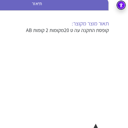
תיאור
בקרה
רובוטיקה ואוטומציה תעשייתית
זיווד
קופסאות וארונות לחשמל, בקרה ואלקטרוניקה
תאור מוצר מקוצר:
קופסת התקנה עה ט 20מקומות 2 קומות AB
אלקטרוניקה
מחברים ורכיבי אלקטרוניקה
פתרונות וציוד לסביבה נפיצה EX
מטענים לרכב חשמלי
פתרונות לתחום הסולארי