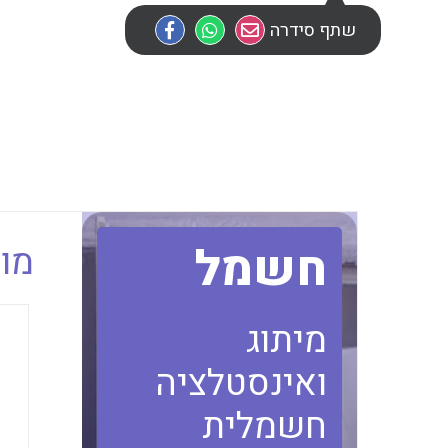
שתף סידרה
חשמל
מוב
מיתוג
ואינסטלציה
חשמלית