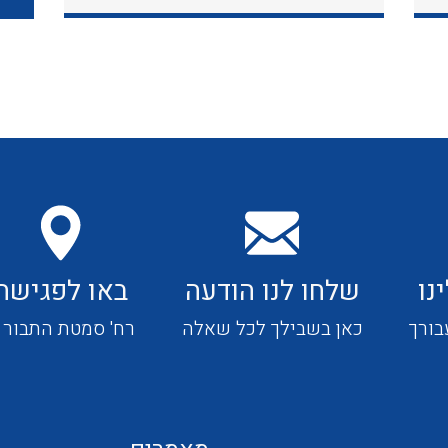
כבלי תקשורת ובקרה
כבלים גמישים
כבלים מיוחדים המיועדים
להתקנות במערכות הסולריות
נו
שלחו לנו הודעה
באו לפגישה
ציוד קוטר 22
בורך
כאן בשבילך לכל שאלה
רח' סמטת התבור 4
ציוד מודולרי