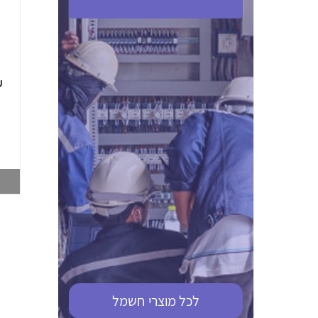
ABB S201M-C 16
ABB MS116-4,0
(2.5-4) הגנת מנוע
10KA מא"ז חד
טרמו מגנטי
קוטבי
002321366
002810095
צפייה במוצר
צפייה במוצר
לכל מוצרי
חשמל