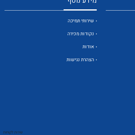
מידע נוסף
שנטים
שירותי תמיכה
נקודות מכירה
ממסרי זליגה
אודות
הצהרת נגישות
צגי מתח ,זרם,תדירות ,וכו
אביזרים ל T7
שירות לקוחות