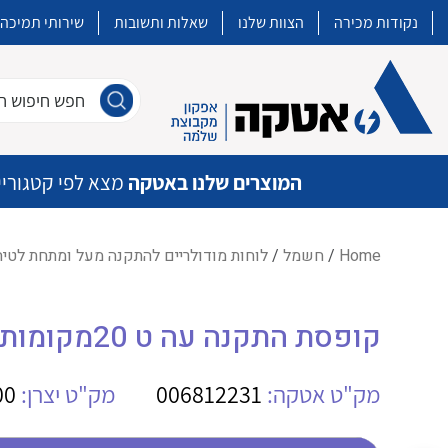
נקודות מכירה
הצוות שלנו
שאלות ותשובות
שירותי תמיכה
חפש חיפוש חו
המוצרים שלנו באטקה
מצא לפי קטגוריי
Home
/
חשמל
/
לוחות מודולריים להתקנה מעל ומתחת לטיח
איכות | שרות | זמינות
קופסת התקנה עה ט 20מקומות 2 קומות AB
אטקה בע”מ היא החברה הגדולה והמובילה בישראל בשיווק והפצה של מוצרי
מיתוג, בקרה , ואינסטלציה חשמלית ופעילה ב7 תחומים:
מק"ט אטקה:
006812231
מק"ט יצרן:
00
חשמל
מיתוג ואינסטלציה חשמלית