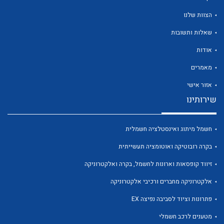
הצוות שלנו
שאלות ותשובות
אודות
לכל מוצרי היצרן
לכל מוצרי היצרן
מאמרים
אזור אישי
שירותינו
חשמל מיתוג ואינסטלציה חשמלית
בקרה רובוטיקה ואוטומציה תעשייתית
זיווד קופסאות וארונות לחשמל, בקרה ואלקטרוניקה
לכל מוצרי היצרן
לכל מוצרי היצרן
אלקטרוניקה מחברים ורכיבי אלקטרוניקה
פתרונות וציוד לסביבה נפיצה EX
מטענים לרכב חשמלי