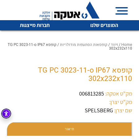
המוצרים שלנו
חברות מייצגות
Home
/
זיווד
/
קופסאות הסתעפות מודולריות
/ קופסא TG PC 3023-11-o IP67
302x232x110
איכות | שרות | זמינות
קופסא TG PC 3023-11-o IP67
לכל מוצרי היצרן
לכל מוצרי היצרן
302x232x110
אטקה בע”מ היא החברה הגדולה והמובילה בישראל בשיווק
והפצה של מוצרי
מיתוג, בקרה , ואינסטלציה חשמלית ופעילה ב7 תחומים:
מק"ט אטקה:
006813285
מק"ט יצרן:
חשמל
מיתוג ואינסטלציה חשמלית
שם יצרן:
SPELSBERG
בקרה
רובוטיקה ואוטומציה תעשייתית
לכל מוצרי היצרן
לכל מוצרי היצרן
זיווד
תיאור
קופסאות וארונות לחשמל, בקרה ואלקטרוניקה