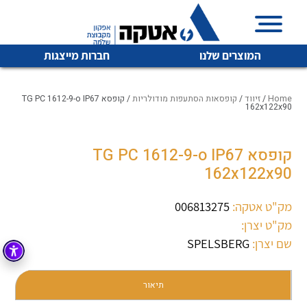
המוצרים שלנו
חברות מייצגות
Home
/
זיווד
/
קופסאות הסתעפות מודולריות
/ קופסא TG PC 1612-9-o IP67
162x122x90
איכות | שרות | זמינות
קופסא TG PC 1612-9-o IP67
לכל מוצרי היצרן
לכל מוצרי היצרן
162x122x90
אטקה בע”מ היא החברה הגדולה והמובילה בישראל בשיווק
והפצה של מוצרי
מיתוג, בקרה , ואינסטלציה חשמלית ופעילה ב7 תחומים:
מק"ט אטקה:
006813275
מק"ט יצרן:
חשמל
מיתוג ואינסטלציה חשמלית
שם יצרן:
SPELSBERG
בקרה
רובוטיקה ואוטומציה תעשייתית
לכל מוצרי היצרן
לכל מוצרי היצרן
זיווד
תיאור
קופסאות וארונות לחשמל, בקרה ואלקטרוניקה