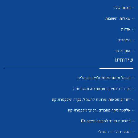
הצוות שלנו
שאלות ותשובות
אודות
לכל מוצרי היצרן
לכל מוצרי היצרן
מאמרים
אזור אישי
שירותינו
חשמל מיתוג ואינסטלציה חשמלית
בקרה רובוטיקה ואוטומציה תעשייתית
זיווד קופסאות וארונות לחשמל, בקרה ואלקטרוניקה
לכל מוצרי היצרן
לכל מוצרי היצרן
אלקטרוניקה מחברים ורכיבי אלקטרוניקה
פתרונות וציוד לסביבה נפיצה EX
מטענים לרכב חשמלי