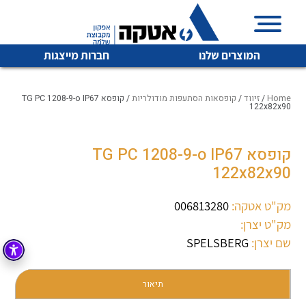
המוצרים שלנו
חברות מייצגות
Home
/
זיווד
/
קופסאות הסתעפות מודולריות
/ קופסא TG PC 1208-9-o IP67
122x82x90
איכות | שרות | זמינות
קופסא TG PC 1208-9-o IP67
לכל מוצרי היצרן
לכל מוצרי היצרן
122x82x90
אטקה בע”מ היא החברה הגדולה והמובילה בישראל בשיווק
והפצה של מוצרי
מיתוג, בקרה , ואינסטלציה חשמלית ופעילה ב7 תחומים:
מק"ט אטקה:
006813280
מק"ט יצרן:
חשמל
מיתוג ואינסטלציה חשמלית
שם יצרן:
SPELSBERG
בקרה
רובוטיקה ואוטומציה תעשייתית
לכל מוצרי היצרן
לכל מוצרי היצרן
זיווד
תיאור
קופסאות וארונות לחשמל, בקרה ואלקטרוניקה