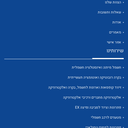
הצוות שלנו
שאלות ותשובות
אודות
מאמרים
לכל מוצרי היצרן
לכל מוצרי היצרן
אזור אישי
שירותינו
חשמל מיתוג ואינסטלציה חשמלית
בקרה רובוטיקה ואוטומציה תעשייתית
זיווד קופסאות וארונות לחשמל, בקרה ואלקטרוניקה
אלקטרוניקה מחברים ורכיבי אלקטרוניקה
לכל מוצרי היצרן
לכל מוצרי היצרן
פתרונות וציוד לסביבה נפיצה EX
מטענים לרכב חשמלי
פתרונות לתחום הסולארי