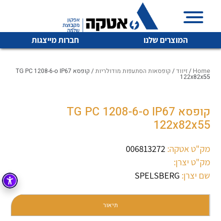
המוצרים שלנו
חברות מייצגות
Home
/
זיווד
/
קופסאות הסתעפות מודולריות
/ קופסא TG PC 1208-6-o IP67
122x82x55
איכות | שרות | זמינות
קופסא TG PC 1208-6-o IP67
לכל מוצרי היצרן
לכל מוצרי היצרן
122x82x55
אטקה בע”מ היא החברה הגדולה והמובילה בישראל בשיווק
והפצה של מוצרי
מיתוג, בקרה , ואינסטלציה חשמלית ופעילה ב7 תחומים:
מק"ט אטקה:
006813272
מק"ט יצרן:
חשמל
מיתוג ואינסטלציה חשמלית
שם יצרן:
SPELSBERG
בקרה
רובוטיקה ואוטומציה תעשייתית
לכל מוצרי היצרן
לכל מוצרי היצרן
זיווד
תיאור
קופסאות וארונות לחשמל, בקרה ואלקטרוניקה