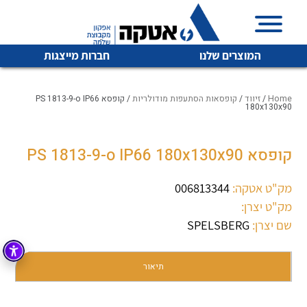
המוצרים שלנו
חברות מייצגות
Home
/
זיווד
/
קופסאות הסתעפות מודולריות
/ קופסא PS 1813-9-o IP66
180x130x90
איכות | שרות | זמינות
קופסא PS 1813-9-o IP66 180x130x90
לכל מוצרי היצרן
לכל מוצרי היצרן
אטקה בע”מ היא החברה הגדולה והמובילה בישראל בשיווק
מק"ט אטקה:
006813344
והפצה של מוצרי
מיתוג, בקרה , ואינסטלציה חשמלית ופעילה ב7 תחומים:
מק"ט יצרן:
שם יצרן:
SPELSBERG
חשמל
מיתוג ואינסטלציה חשמלית
בקרה
רובוטיקה ואוטומציה תעשייתית
תיאור
לכל מוצרי היצרן
לכל מוצרי היצרן
זיווד
קופסאות וארונות לחשמל, בקרה ואלקטרוניקה