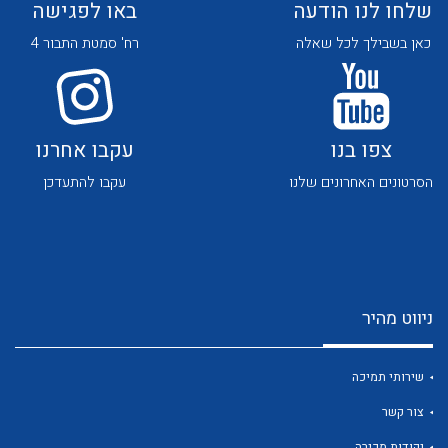
שלחו לנו הודעה
באו לפגישה
כאן בשבילך לכל שאלה
רח' סמטת התבור 4
צפו בנו
עקבו אחרנו
לכל מוצרי היצרן
לכל מוצרי היצרן
הסרטונים האחרונים שלנו
עקבו להתעדכן
ניווט מהיר
לכל מוצרי היצרן
לכל מוצרי היצרן
שירותי תמיכה
צור קשר
נקודות מכירה