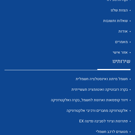
הצוות שלנו
שאלות ותשובות
אודות
לכל מוצרי היצרן
לכל מוצרי היצרן
מאמרים
אזור אישי
שירותינו
חשמל מיתוג ואינסטלציה חשמלית
בקרה רובוטיקה ואוטומציה תעשייתית
זיווד קופסאות וארונות לחשמל, בקרה ואלקטרוניקה
לכל מוצרי היצרן
לכל מוצרי היצרן
אלקטרוניקה מחברים ורכיבי אלקטרוניקה
פתרונות וציוד לסביבה נפיצה EX
מטענים לרכב חשמלי