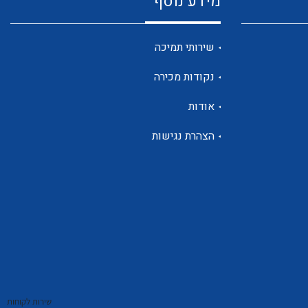
מידע נוסף
שנטים
שירותי תמיכה
נקודות מכירה
ממסרי זליגה
אודות
הצהרת נגישות
צגי מתח ,זרם,תדירות ,וכו
אביזרים ל T7
שירות לקוחות