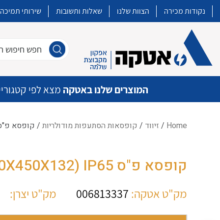
נקודות מכירה
הצוות שלנו
שאלות ותשובות
שירותי תמיכה
חפש חיפוש חו
המוצרים שלנו באטקה
מצא לפי קטגוריי
Home
/
זיווד
/
קופסאות הסתעפות מודולריות
/ קופסא פ"ס 3-G (300X450X132) IP65
איכות | שרות | זמינות
קופסא פ"ס AKL 3-G (300X450X132) IP65
אטקה בע”מ היא החברה הגדולה והמובילה בישראל בשיווק והפצה של מוצרי
מיתוג, בקרה , ואינסטלציה חשמלית ופעילה ב7 תחומים:
מק"ט אטקה:
006813337
מק"ט יצרן:
חשמל
מיתוג ואינסטלציה חשמלית