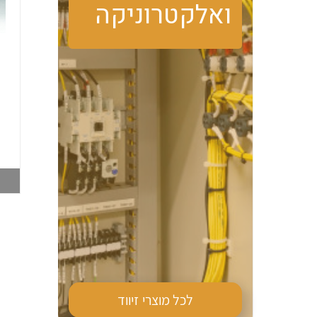
ואלקטרוניקה
טרמוסטט מגע פתוח
מזגן צד PFN DTS
PFN FLZ530 קירור
9041 870W 230V
006516062
006516019
צפייה במוצר
צפייה במוצר
לכל מוצרי
זיווד