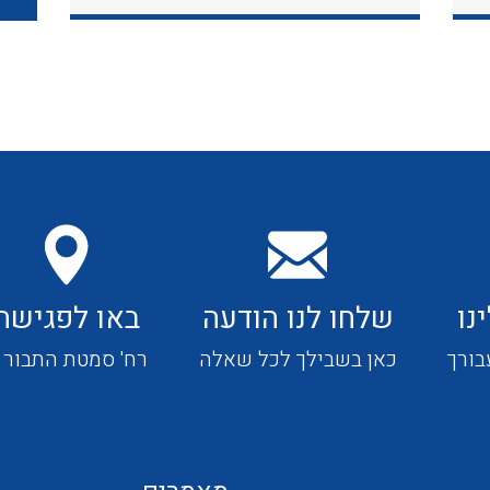
כבלי תקשורת ובקרה
כבלים גמישים
כבלים מיוחדים המיועדים
להתקנות במערכות הסולריות
נו
שלחו לנו הודעה
באו לפגישה
ציוד קוטר 22
בורך
כאן בשבילך לכל שאלה
רח' סמטת התבור 4
ציוד מודולרי