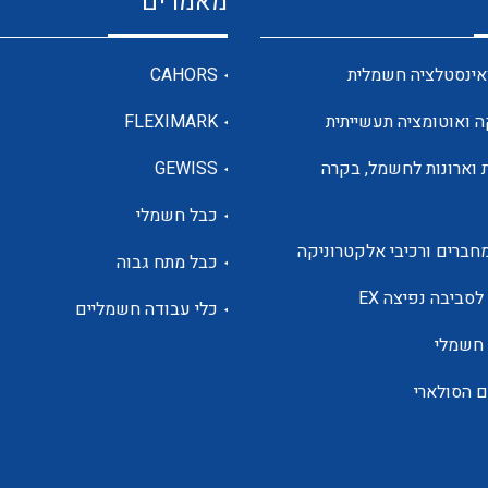
מאמרים
מדי מתח
אינסטלציה חשמלית
CAHORS
ה ואוטומציה תעשייתית
FLEXIMARK
רבי מודדים ומונים
 וארונות לחשמל, בקרה
GEWISS
כבל חשמלי
מתמרי זרם מתח תדר הספק
חברים ורכיבי אלקטרוניקה
כבל מתח גבוה
ותקשורת
לסביבה נפיצה EX
כלי עבודה חשמליים
 חשמלי
מחברים תעשייתיים – HDC
ם הסולארי