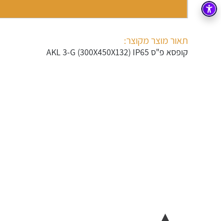
בקרה
רובוטיקה ואוטומציה תעשייתית
זיווד
קופסאות וארונות לחשמל, בקרה ואלקטרוניקה
תאור מוצר מקוצר:
קופסא פ"ס AKL 3-G (300X450X132) IP65
אלקטרוניקה
מחברים ורכיבי אלקטרוניקה
פתרונות וציוד לסביבה נפיצה EX
מטענים לרכב חשמלי
פתרונות לתחום הסולארי