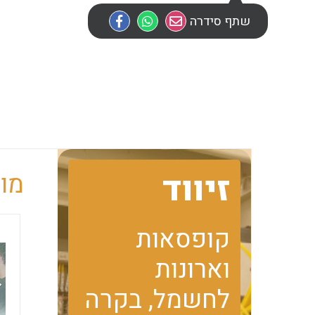
שתף סידרה
זיווד
מוב
קופסאות
וארונות
לחשמל, בקרה