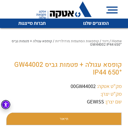
המוצרים שלנו
חברות מייצגות
Home
/
זיווד
/
קופסאות הסתעפות מודולריות
/ קופסא עגולה + פטמות גביס
GW44002 IP44 650°
איכות | שרות | זמינות
קופסא עגולה + פטמות גביס GW44002
לכל מוצרי היצרן
לכל מוצרי היצרן
IP44 650°
אטקה בע”מ היא החברה הגדולה והמובילה בישראל בשיווק
והפצה של מוצרי
מיתוג, בקרה , ואינסטלציה חשמלית ופעילה ב7 תחומים:
מק"ט אטקה:
00GW44002
מק"ט יצרן:
חשמל
מיתוג ואינסטלציה חשמלית
שם יצרן:
GEWISS
בקרה
רובוטיקה ואוטומציה תעשייתית
לכל מוצרי היצרן
לכל מוצרי היצרן
זיווד
תיאור
קופסאות וארונות לחשמל, בקרה ואלקטרוניקה