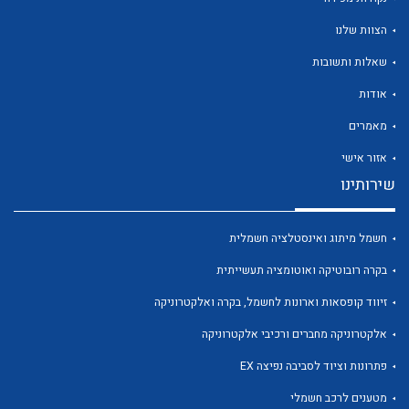
הצוות שלנו
שאלות ותשובות
אודות
לכל מוצרי היצרן
לכל מוצרי היצרן
מאמרים
אזור אישי
שירותינו
חשמל מיתוג ואינסטלציה חשמלית
בקרה רובוטיקה ואוטומציה תעשייתית
זיווד קופסאות וארונות לחשמל, בקרה ואלקטרוניקה
לכל מוצרי היצרן
לכל מוצרי היצרן
אלקטרוניקה מחברים ורכיבי אלקטרוניקה
פתרונות וציוד לסביבה נפיצה EX
מטענים לרכב חשמלי