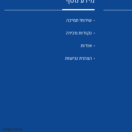
מידע נוסף
שנטים
שירותי תמיכה
נקודות מכירה
ממסרי זליגה
אודות
הצהרת נגישות
צגי מתח ,זרם,תדירות ,וכו
אביזרים ל T7
שירות לקוחות