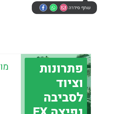
שתף סידרה
פתרונות
מוב
וציוד
לסביבה
נפיצה EX