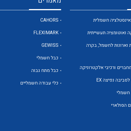
מאמרים
מדי מתח
אינסטלציה חשמלית
CAHORS
ה ואוטומציה תעשייתית
FLEXIMARK
רבי מודדים ומונים
 וארונות לחשמל, בקרה
GEWISS
כבל חשמלי
מתמרי זרם מתח תדר הספק
חברים ורכיבי אלקטרוניקה
כבל מתח גבוה
ותקשורת
לסביבה נפיצה EX
כלי עבודה חשמליים
 חשמלי
מחברים תעשייתיים – HDC
ם הסולארי