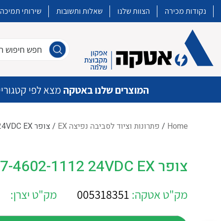
נקודות מכירה
הצוות שלנו
שאלות ותשובות
שירותי תמיכה
חפש חיפוש חו
המוצרים שלנו באטקה
מצא לפי קטגוריי
Home
/
פתרונות וציוד לסביבה נפיצה EX
/ צופר BARTEC 07-4602-1112 24VDC EX
איכות | שרות | זמינות
צופר BARTEC 07-4602-1112 24VDC EX
אטקה בע”מ היא החברה הגדולה והמובילה בישראל בשיווק והפצה של מוצרי
מיתוג, בקרה , ואינסטלציה חשמלית ופעילה ב7 תחומים:
מק"ט אטקה:
005318351
מק"ט יצרן:
חשמל
מיתוג ואינסטלציה חשמלית