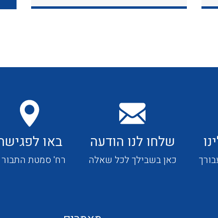
כבלי תקשורת ובקרה
כבלים גמישים
כבלים מיוחדים המיועדים
להתקנות במערכות הסולריות
נו
שלחו לנו הודעה
באו לפגישה
ציוד קוטר 22
בורך
כאן בשבילך לכל שאלה
רח' סמטת התבור 4
ציוד מודולרי