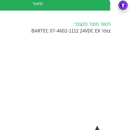
תיאור
בקרה
רובוטיקה ואוטומציה תעשייתית
זיווד
קופסאות וארונות לחשמל, בקרה ואלקטרוניקה
תאור מוצר מקוצר:
צופר BARTEC 07-4602-1112 24VDC EX
אלקטרוניקה
מחברים ורכיבי אלקטרוניקה
פתרונות וציוד לסביבה נפיצה EX
מטענים לרכב חשמלי
פתרונות לתחום הסולארי