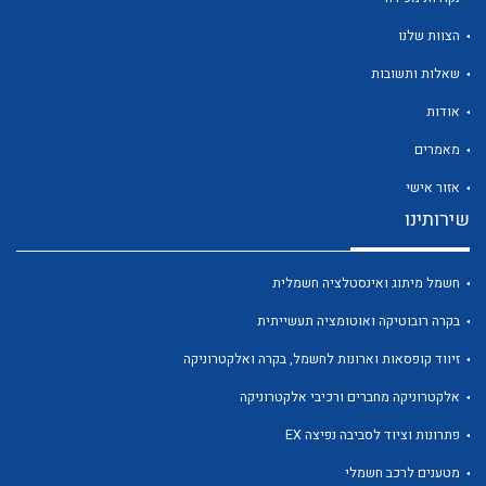
הצוות שלנו
שאלות ותשובות
אודות
לכל מוצרי היצרן
לכל מוצרי היצרן
מאמרים
אזור אישי
שירותינו
חשמל מיתוג ואינסטלציה חשמלית
בקרה רובוטיקה ואוטומציה תעשייתית
זיווד קופסאות וארונות לחשמל, בקרה ואלקטרוניקה
לכל מוצרי היצרן
לכל מוצרי היצרן
אלקטרוניקה מחברים ורכיבי אלקטרוניקה
פתרונות וציוד לסביבה נפיצה EX
מטענים לרכב חשמלי