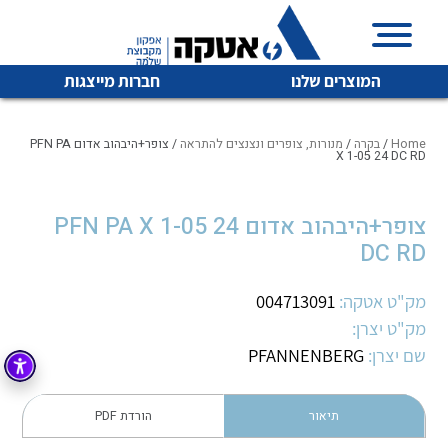
המוצרים שלנו
חברות מייצגות
Home
/
בקרה
/
מנורות, צופרים ונצנצים להתראה
/ צופר+היבהוב אדום PFN PA
X 1-05 24 DC RD
איכות | שרות | זמינות
צופר+היבהוב אדום PFN PA X 1-05 24
לכל מוצרי היצרן
לכל מוצרי היצרן
DC RD
אטקה בע”מ היא החברה הגדולה והמובילה בישראל בשיווק
והפצה של מוצרי
מיתוג, בקרה , ואינסטלציה חשמלית ופעילה ב7 תחומים:
מק"ט אטקה:
004713091
מק"ט יצרן:
חשמל
מיתוג ואינסטלציה חשמלית
שם יצרן:
PFANNENBERG
בקרה
רובוטיקה ואוטומציה תעשייתית
לכל מוצרי היצרן
לכל מוצרי היצרן
זיווד
תיאור
הורדת PDF
קופסאות וארונות לחשמל, בקרה ואלקטרוניקה