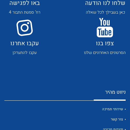
שלחו לנו הודעה
באו לפגישה
כאן בשבילך לכל שאלה
רח' סמטת התבור 4
צפו בנו
עקבו אחרנו
לכל מוצרי היצרן
לכל מוצרי היצרן
הסרטונים האחרונים שלנו
עקבו להתעדכן
ניווט מהיר
לכל מוצרי היצרן
לכל מוצרי היצרן
שירותי תמיכה
צור קשר
נקודות מכירה