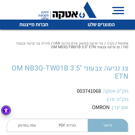
המוצרים שלנו
חברות מייצגות
Home
/
בקרה
/
צגי נגיעה ממשק אדם מכונה HMI
/
סדרת צגי נגיעה צבעוני
NB
/ צג נגיעה צבעוני OM NB3Q-TW01B 3.5" ETN
איכות | שרות | זמינות
צג נגיעה צבעוני OM NB3Q-TW01B 3.5"
לכל מוצרי היצרן
לכל מוצרי היצרן
ETN
אטקה בע”מ היא החברה הגדולה והמובילה בישראל בשיווק
והפצה של מוצרי
מיתוג, בקרה , ואינסטלציה חשמלית ופעילה ב7 תחומים:
מק"ט אטקה:
003741068
מק"ט יצרן:
חשמל
מיתוג ואינסטלציה חשמלית
שם יצרן:
OMRON
בקרה
רובוטיקה ואוטומציה תעשייתית
לכל מוצרי היצרן
לכל מוצרי היצרן
זיווד
תיאור
הורדת PDF
צפה בסרטון
קופסאות וארונות לחשמל, בקרה ואלקטרוניקה