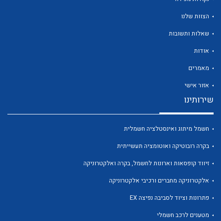
הצוות שלנו
שאלות ותשובות
אודות
לכל מוצרי היצרן
לכל מוצרי היצרן
מאמרים
אזור אישי
שירותינו
חשמל מיתוג ואינסטלציה חשמלית
בקרה רובוטיקה ואוטומציה תעשייתית
זיווד קופסאות וארונות לחשמל, בקרה ואלקטרוניקה
לכל מוצרי היצרן
לכל מוצרי היצרן
אלקטרוניקה מחברים ורכיבי אלקטרוניקה
פתרונות וציוד לסביבה נפיצה EX
מטענים לרכב חשמלי