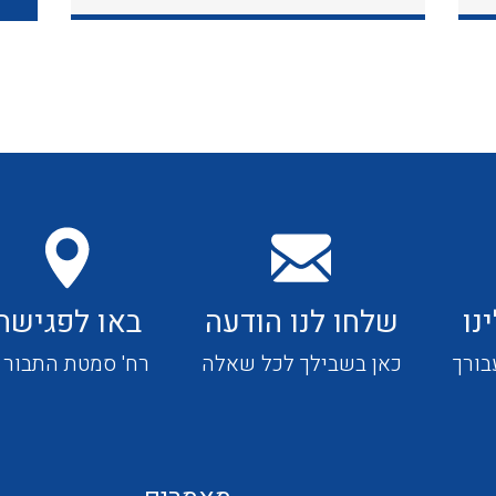
כבלי תקשורת ובקרה
כבלים גמישים
כבלים מיוחדים המיועדים
להתקנות במערכות הסולריות
נו
שלחו לנו הודעה
באו לפגישה
ציוד קוטר 22
בורך
כאן בשבילך לכל שאלה
רח' סמטת התבור 4
ציוד מודולרי