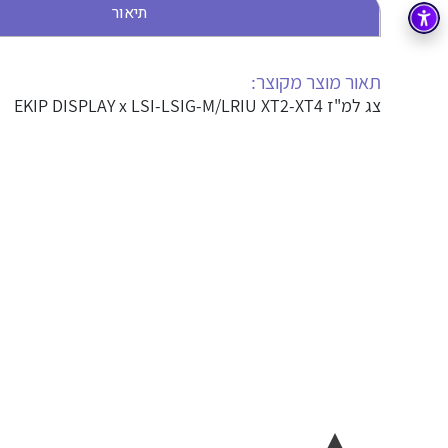
תיאור
בקרה
רובוטיקה ואוטומציה תעשייתית
זיווד
קופסאות וארונות לחשמל, בקרה ואלקטרוניקה
תאור מוצר מקוצר:
צג למ"ז EKIP DISPLAY x LSI-LSIG-M/LRIU XT2-XT4
אלקטרוניקה
מחברים ורכיבי אלקטרוניקה
פתרונות וציוד לסביבה נפיצה EX
מטענים לרכב חשמלי
פתרונות לתחום הסולארי