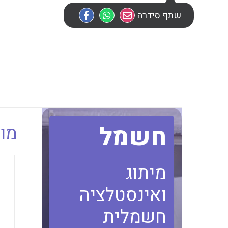
שתף סידרה
חשמל
מוב
מיתוג
ואינסטלציה
חשמלית