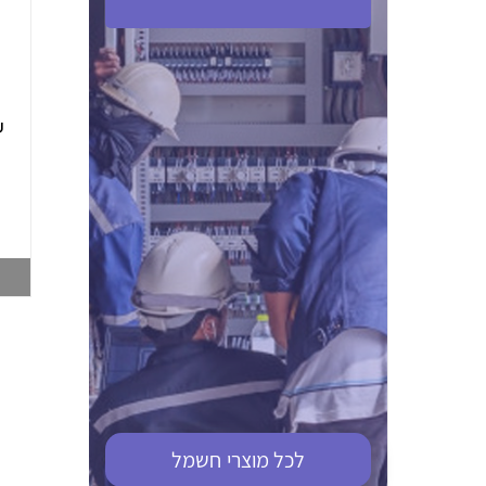
ABB S201M-C 16
ABB MS116-4,0
(2.5-4) הגנת מנוע
10KA מא"ז חד
טרמו מגנטי
קוטבי
002321366
002810095
צפייה במוצר
צפייה במוצר
לכל מוצרי
חשמל