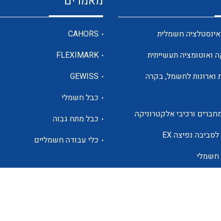
מאמרים
מדי מתח
אינסטלציה חשמלית
CAHORS
ה ואוטומציה תעשייתית
FLEXIMARK
רבי מודדים ומונים
 וארונות לחשמל, בקרה
GEWISS
כבל חשמלי
מתמרי זרם מתח תדר הספק
חברים ורכיבי אלקטרוניקה
כבל מתח גבוה
ותקשורת
לסביבה נפיצה EX
כלי עבודה חשמליים
 חשמלי
מחברים תעשייתיים – HDC
ם הסולארי