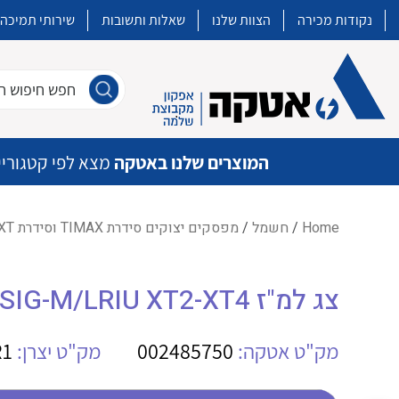
נקודות מכירה
הצוות שלנו
שאלות ותשובות
שירותי תמיכה
חפש חיפוש חו
המוצרים שלנו באטקה
מצא לפי קטגוריי
Home
/
חשמל
/
מפסקים יצוקים סידרת TIMAX וסידרת XT
איכות | שרות | זמינות
צג למ"ז EKIP DISPLAY x LSI-LSIG-M/LRIU XT2-XT4
אטקה בע”מ היא החברה הגדולה והמובילה בישראל בשיווק והפצה של מוצרי
מיתוג, בקרה , ואינסטלציה חשמלית ופעילה ב7 תחומים:
מק"ט אטקה:
002485750
מק"ט יצרן:
R1
חשמל
מיתוג ואינסטלציה חשמלית