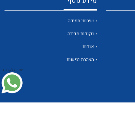
מידע נוסף
שנטים
שירותי תמיכה
נקודות מכירה
ממסרי זליגה
אודות
הצהרת נגישות
שירות לקוחות
צגי מתח ,זרם,תדירות ,וכו
אביזרים ל T7