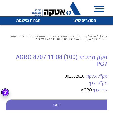
המוצרים שלנו
חברות מייצגות
Home
/
חשמל
/
כניסות כבלים מפוליאמיד ומתכתיות
/
כניסת כבל מתכתית
מידה " PG,
/ פקק מתכתי AGRO 8707.11.08 (100) PG7
איכות | שרות | זמינות
פקק מתכתי AGRO 8707.11.08 (100)
לכל מוצרי היצרן
לכל מוצרי היצרן
PG7
אטקה בע”מ היא החברה הגדולה והמובילה בישראל בשיווק
והפצה של מוצרי
מיתוג, בקרה , ואינסטלציה חשמלית ופעילה ב7 תחומים:
מק"ט אטקה:
001382610
מק"ט יצרן:
חשמל
מיתוג ואינסטלציה חשמלית
שם יצרן:
AGRO
בקרה
רובוטיקה ואוטומציה תעשייתית
לכל מוצרי היצרן
לכל מוצרי היצרן
זיווד
תיאור
קופסאות וארונות לחשמל, בקרה ואלקטרוניקה