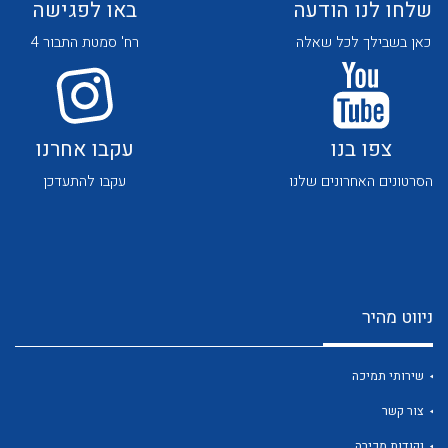
שלחו לנו הודעה
באו לפגישה
כאן בשבילך לכל שאלה
רח' סמטת התבור 4
צפו בנו
עקבו אחרנו
לכל מוצרי היצרן
לכל מוצרי היצרן
הסרטונים האחרונים שלנו
עקבו להתעדכן
ניווט מהיר
לכל מוצרי היצרן
לכל מוצרי היצרן
שירותי תמיכה
צור קשר
נקודות מכירה