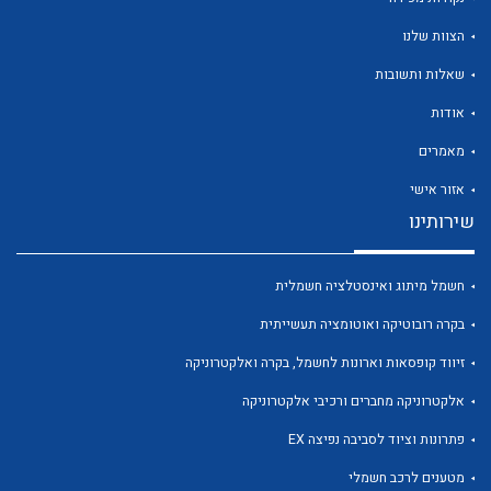
הצוות שלנו
שאלות ותשובות
אודות
לכל מוצרי היצרן
לכל מוצרי היצרן
מאמרים
אזור אישי
שירותינו
חשמל מיתוג ואינסטלציה חשמלית
בקרה רובוטיקה ואוטומציה תעשייתית
זיווד קופסאות וארונות לחשמל, בקרה ואלקטרוניקה
לכל מוצרי היצרן
לכל מוצרי היצרן
אלקטרוניקה מחברים ורכיבי אלקטרוניקה
פתרונות וציוד לסביבה נפיצה EX
מטענים לרכב חשמלי