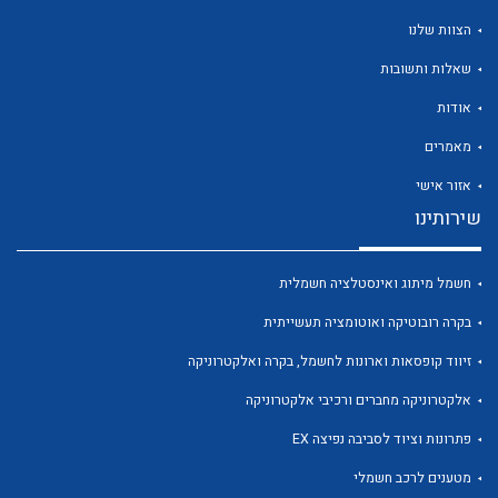
הצוות שלנו
שאלות ותשובות
אודות
לכל מוצרי היצרן
לכל מוצרי היצרן
מאמרים
אזור אישי
שירותינו
חשמל מיתוג ואינסטלציה חשמלית
בקרה רובוטיקה ואוטומציה תעשייתית
זיווד קופסאות וארונות לחשמל, בקרה ואלקטרוניקה
לכל מוצרי היצרן
לכל מוצרי היצרן
אלקטרוניקה מחברים ורכיבי אלקטרוניקה
פתרונות וציוד לסביבה נפיצה EX
מטענים לרכב חשמלי