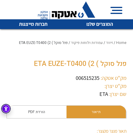
המוצרים שלנו
חברות מייצגות
Home
/
זיווד
/
עמודות ולוחות פיקוד
/ פנל סוקל ) ETA EUZE-T0400 (2
פנל סוקל ) ETA EUZE-T0400 (2
איכות | שרות | זמינות
לכל מוצרי היצרן
לכל מוצרי היצרן
אטקה בע”מ היא החברה הגדולה והמובילה בישראל בשיווק
מק"ט אטקה:
006515235
והפצה של מוצרי
מק"ט יצרן:
מיתוג, בקרה , ואינסטלציה חשמלית ופעילה ב7 תחומים:
שם יצרן:
ETA
חשמל
מיתוג ואינסטלציה חשמלית
בקרה
תיאור
הורדת PDF
רובוטיקה ואוטומציה תעשייתית
לכל מוצרי היצרן
לכל מוצרי היצרן
זיווד
קופסאות וארונות לחשמל, בקרה ואלקטרוניקה
תאור מוצר מקוצר: