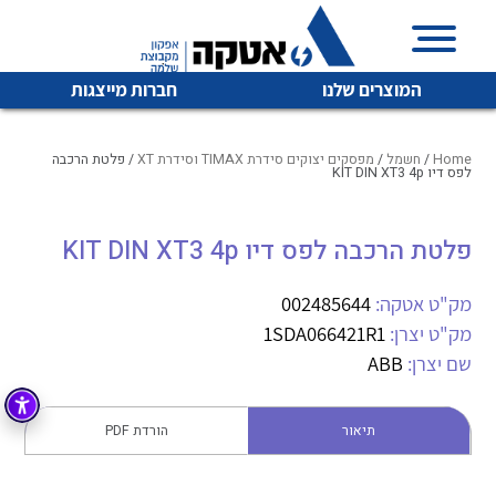
המוצרים שלנו
חברות מייצגות
Home
/
חשמל
/
מפסקים יצוקים סידרת TIMAX וסידרת XT
/ פלטת הרכבה
לפס דיו KIT DIN XT3 4p
איכות | שרות | זמינות
פלטת הרכבה לפס דיו KIT DIN XT3 4p
לכל מוצרי היצרן
לכל מוצרי היצרן
אטקה בע”מ היא החברה הגדולה והמובילה בישראל בשיווק
מק"ט אטקה:
002485644
והפצה של מוצרי
מיתוג, בקרה , ואינסטלציה חשמלית ופעילה ב7 תחומים:
מק"ט יצרן:
1SDA066421R1
שם יצרן:
ABB
חשמל
מיתוג ואינסטלציה חשמלית
בקרה
רובוטיקה ואוטומציה תעשייתית
תיאור
הורדת PDF
לכל מוצרי היצרן
לכל מוצרי היצרן
זיווד
קופסאות וארונות לחשמל, בקרה ואלקטרוניקה