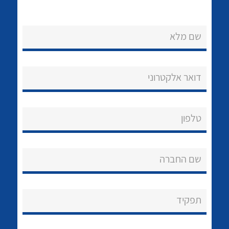
שם מלא
דואר אלקטרוני
נקודות מכירה
הצוות שלנו
לכל מוצרי היצרן
לכל מוצרי היצרן
טלפון
שאלות ותשובות
שם החברה
שירותי תמיכה
אודות
תפקיד
About Ateka Ltd.