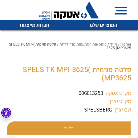
המוצרים שלנו
חברות מייצגות
Home
/
זיווד
/
קופסאות הסתעפות מודולריות
/ פלטה פנימית )SPELS TK MPI-
3625 (MP3625
איכות | שרות | זמינות
פלטה פנימית )SPELS TK MPI-3625
לכל מוצרי היצרן
לכל מוצרי היצרן
(MP3625
אטקה בע”מ היא החברה הגדולה והמובילה בישראל בשיווק
והפצה של מוצרי
מיתוג, בקרה , ואינסטלציה חשמלית ופעילה ב7 תחומים:
מק"ט אטקה:
006813253
מק"ט יצרן:
חשמל
מיתוג ואינסטלציה חשמלית
שם יצרן:
SPELSBERG
בקרה
רובוטיקה ואוטומציה תעשייתית
לכל מוצרי היצרן
לכל מוצרי היצרן
זיווד
תיאור
קופסאות וארונות לחשמל, בקרה ואלקטרוניקה