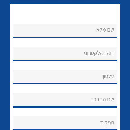
שם מלא
דואר אלקטרוני
נקודות מכירה
לכל מוצרי היצרן
לכל מוצרי היצרן
הצוות שלנו
טלפון
שאלות ותשובות
שירותי תמיכה
שם החברה
אודות
תפקיד
About Ateka Ltd.