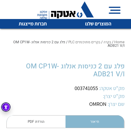
המוצרים שלנו
חברות מייצגות
Home
/
בקרה
/
בקרים מתוכנתים PLC
/ פלג עם 2 כניסות אנלוג OM CP1W-
ADB21 V/I
איכות | שרות | זמינות
פלג עם 2 כניסות אנלוג OM CP1W-
לכל מוצרי היצרן
לכל מוצרי היצרן
ADB21 V/I
אטקה בע”מ היא החברה הגדולה והמובילה בישראל בשיווק
והפצה של מוצרי
מיתוג, בקרה , ואינסטלציה חשמלית ופעילה ב7 תחומים:
מק"ט אטקה:
003741055
מק"ט יצרן:
חשמל
מיתוג ואינסטלציה חשמלית
שם יצרן:
OMRON
בקרה
רובוטיקה ואוטומציה תעשייתית
לכל מוצרי היצרן
לכל מוצרי היצרן
זיווד
תיאור
הורדת PDF
קופסאות וארונות לחשמל, בקרה ואלקטרוניקה