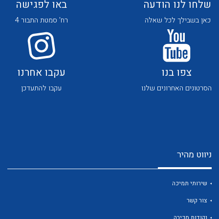
שלחו לנו הודעה
באו לפגישה
כאן בשבילך לכל שאלה
רח' סמטת התבור 4
צפו בנו
עקבו אחרנו
לכל מוצרי היצרן
לכל מוצרי היצרן
הסרטונים האחרונים שלנו
עקבו להתעדכן
ניווט מהיר
לכל מוצרי היצרן
לכל מוצרי היצרן
שירותי תמיכה
צור קשר
נקודות מכירה