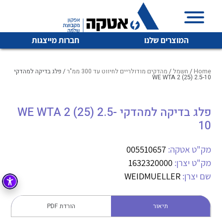
המוצרים שלנו
חברות מייצגות
Home
/
חשמל
/
מהדקים מודולריים לחיווט עד 300 ממ"ר
/ פלג בדיקה למהדקי
WE WTA 2 (25) 2.5-10
איכות | שרות | זמינות
פלג בדיקה למהדקי WE WTA 2 (25) 2.5-
לכל מוצרי היצרן
לכל מוצרי היצרן
10
אטקה בע”מ היא החברה הגדולה והמובילה בישראל בשיווק
והפצה של מוצרי
מיתוג, בקרה , ואינסטלציה חשמלית ופעילה ב7 תחומים:
מק"ט אטקה:
005510657
מק"ט יצרן:
1632320000
חשמל
מיתוג ואינסטלציה חשמלית
שם יצרן:
WEIDMUELLER
בקרה
רובוטיקה ואוטומציה תעשייתית
לכל מוצרי היצרן
לכל מוצרי היצרן
זיווד
תיאור
הורדת PDF
קופסאות וארונות לחשמל, בקרה ואלקטרוניקה