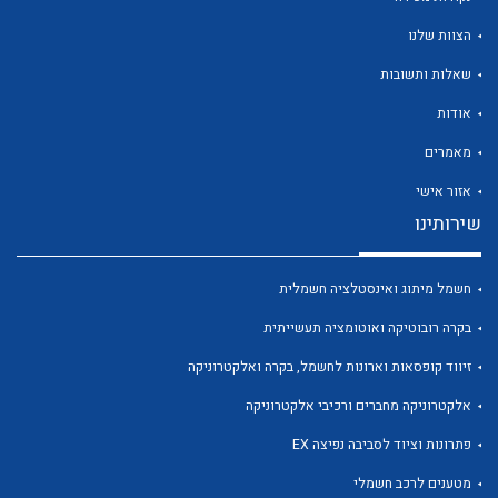
הצוות שלנו
שאלות ותשובות
אודות
לכל מוצרי היצרן
לכל מוצרי היצרן
מאמרים
אזור אישי
שירותינו
חשמל מיתוג ואינסטלציה חשמלית
בקרה רובוטיקה ואוטומציה תעשייתית
זיווד קופסאות וארונות לחשמל, בקרה ואלקטרוניקה
לכל מוצרי היצרן
לכל מוצרי היצרן
אלקטרוניקה מחברים ורכיבי אלקטרוניקה
פתרונות וציוד לסביבה נפיצה EX
מטענים לרכב חשמלי