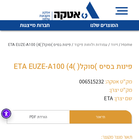
המוצרים שלנו
חברות מייצגות
Home
/
זיווד
/
עמודות ולוחות פיקוד
/ פינות בסיס )סוקל( )ETA EUZE-A100 (4
פינות בסיס )סוקל( )ETA EUZE-A100 (4
איכות | שרות | זמינות
לכל מוצרי היצרן
לכל מוצרי היצרן
אטקה בע”מ היא החברה הגדולה והמובילה בישראל בשיווק
מק"ט אטקה:
006515232
והפצה של מוצרי
מק"ט יצרן:
מיתוג, בקרה , ואינסטלציה חשמלית ופעילה ב7 תחומים:
שם יצרן:
ETA
חשמל
מיתוג ואינסטלציה חשמלית
בקרה
תיאור
הורדת PDF
רובוטיקה ואוטומציה תעשייתית
לכל מוצרי היצרן
לכל מוצרי היצרן
זיווד
קופסאות וארונות לחשמל, בקרה ואלקטרוניקה
תאור מוצר מקוצר: