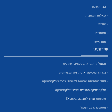
הצוות שלנו
שאלות ותשובות
אודות
לכל מוצרי היצרן
לכל מוצרי היצרן
מאמרים
אזור אישי
שירותינו
חשמל מיתוג ואינסטלציה חשמלית
בקרה רובוטיקה ואוטומציה תעשייתית
זיווד קופסאות וארונות לחשמל, בקרה ואלקטרוניקה
לכל מוצרי היצרן
לכל מוצרי היצרן
אלקטרוניקה מחברים ורכיבי אלקטרוניקה
פתרונות וציוד לסביבה נפיצה EX
מטענים לרכב חשמלי