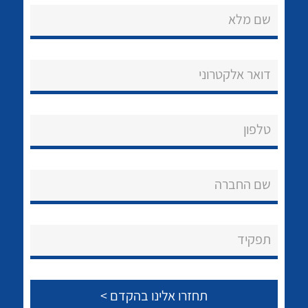
שם מלא
דואר אלקטרוני
נקודות מכירה
טלפון
הצוות שלנו
לכל מוצרי היצרן
לכל מוצרי היצרן
שאלות ותשובות
שם החברה
שירותי תמיכה
אודות
תפקיד
About Ateka Ltd.
צור קשר