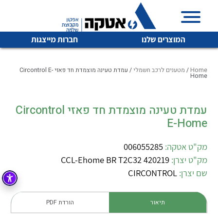
המוצרים שלנו
חברות מייצגות
Home
/
מטענים לרכב חשמלי
/ עמדת טעינה מוצמדת חד פאזי Circontrol E-
Home
איכות | שרות | זמינות
עמדת טעינה מוצמדת חד פאזי Circontrol
לכל מוצרי היצרן
לכל מוצרי היצרן
E-Home
אטקה בע”מ היא החברה הגדולה והמובילה בישראל בשיווק
והפצה של מוצרי
מיתוג, בקרה , ואינסטלציה חשמלית ופעילה ב7 תחומים:
מק"ט אטקה:
006055285
מק"ט יצרן:
CCL-Ehome BR T2C32 420219
חשמל
מיתוג ואינסטלציה חשמלית
שם יצרן:
CIRCONTROL
בקרה
רובוטיקה ואוטומציה תעשייתית
לכל מוצרי היצרן
לכל מוצרי היצרן
זיווד
תיאור
הורדת PDF
קופסאות וארונות לחשמל, בקרה ואלקטרוניקה