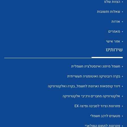
הצוות שלנו
שאלות ותשובות
אודות
מאמרים
לכל מוצרי היצרן
לכל מוצרי היצרן
אזור אישי
שירותינו
חשמל מיתוג ואינסטלציה חשמלית
בקרה רובוטיקה ואוטומציה תעשייתית
זיווד קופסאות וארונות לחשמל, בקרה ואלקטרוניקה
אלקטרוניקה מחברים ורכיבי אלקטרוניקה
לכל מוצרי היצרן
לכל מוצרי היצרן
פתרונות וציוד לסביבה נפיצה EX
מטענים לרכב חשמלי
פתרונות לתחום הסולארי