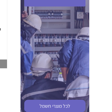
ABB S201M-C 16
ABB MS116-4,0
(2.5-4) הגנת מנוע
10KA מא"ז חד
טרמו מגנטי
קוטבי
002321366
002810095
צפייה במוצר
צפייה במוצר
לכל מוצרי
חשמל