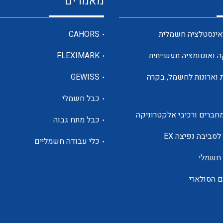
מאמרים
מדי מתח
אינסטלציה חשמלית
CAHORS
ה ואוטומציה תעשייתית
FLEXIMARK
רבי מודדים ומונים
 וארונות לחשמל, בקרה
GEWISS
כבל חשמלי
מתמרי זרם מתח תדר הספק
חברים ורכיבי אלקטרוניקה
כבל מתח גבוה
ותקשורת
לסביבה נפיצה EX
כלי עבודה חשמליים
 חשמלי
מחברים תעשייתיים – HDC
ם הסולארי