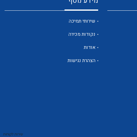
מידע נוסף
שנטים
שירותי תמיכה
נקודות מכירה
ממסרי זליגה
אודות
הצהרת נגישות
צגי מתח ,זרם,תדירות ,וכו
אביזרים ל T7
שירות לקוחות