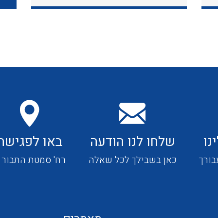
כבלי תקשורת ובקרה
כבלים גמישים
כבלים מיוחדים המיועדים
להתקנות במערכות הסולריות
נו
שלחו לנו הודעה
באו לפגישה
ציוד קוטר 22
בורך
כאן בשבילך לכל שאלה
רח' סמטת התבור 4
ציוד מודולרי