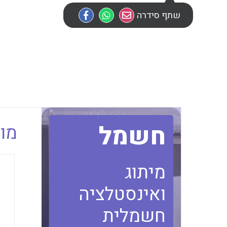
שתף סידרה
חשמל
מוב
מיתוג
ואינסטלציה
חשמלית