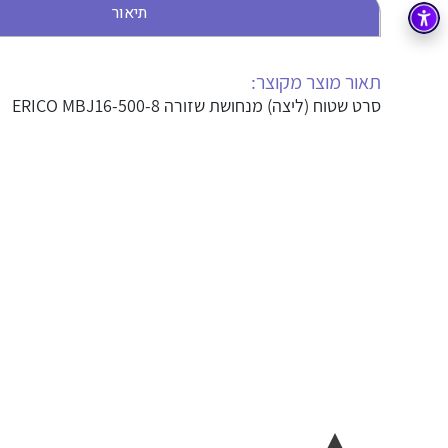
תיאור
בקרה
רובוטיקה ואוטומציה תעשייתית
זיווד
קופסאות וארונות לחשמל, בקרה ואלקטרוניקה
תאור מוצר מקוצר:
סרט שטוח (ליצה) מנחושת שזורה ERICO MBJ16-500-8
אלקטרוניקה
מחברים ורכיבי אלקטרוניקה
פתרונות וציוד לסביבה נפיצה EX
מטענים לרכב חשמלי
פתרונות לתחום הסולארי