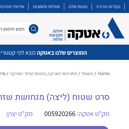
נקודות מכירה
הצוות שלנו
שאלות ותשובות
שירותי תמיכה
חפש חיפוש חו
המוצרים שלנו באטקה
מצא לפי קטגוריי
Home
/
חשמל
/
פתרונות הארקה, מוטות וציוד הארקה
/ סרט ש
איכות | שרות | זמינות
סרט שטוח (ליצה) מנחושת שזורה O MBJ16-500-8
אטקה בע”מ היא החברה הגדולה והמובילה בישראל בשיווק והפצה של מוצרי
מיתוג, בקרה , ואינסטלציה חשמלית ופעילה ב7 תחומים:
מק"ט אטקה:
005920266
מק"ט יצרן:
חשמל
מיתוג ואינסטלציה חשמלית