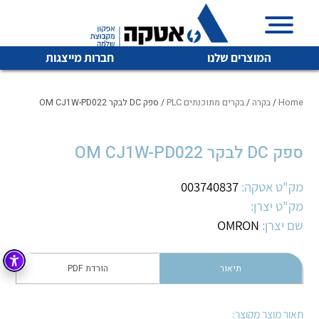
המוצרים שלנו
חברות מייצגות
Home
/
בקרה
/
בקרים מתוכנתים PLC
/ ספק DC לבקר OM CJ1W-PD022
ספק DC לבקר OM CJ1W-PD022
איכות | שרות | זמינות
לכל מוצרי היצרן
לכל מוצרי היצרן
אטקה בע”מ היא החברה הגדולה והמובילה בישראל בשיווק
מק"ט אטקה:
003740837
והפצה של מוצרי
מק"ט יצרן:
מיתוג, בקרה , ואינסטלציה חשמלית ופעילה ב7 תחומים:
שם יצרן:
OMRON
חשמל
מיתוג ואינסטלציה חשמלית
בקרה
תיאור
הורדת PDF
רובוטיקה ואוטומציה תעשייתית
לכל מוצרי היצרן
לכל מוצרי היצרן
זיווד
קופסאות וארונות לחשמל, בקרה ואלקטרוניקה
תאור מוצר מקוצר: