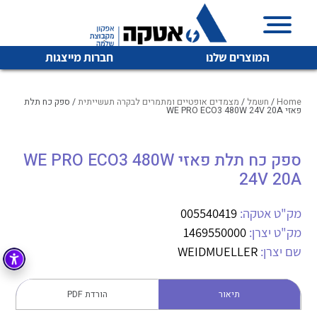
המוצרים שלנו
חברות מייצגות
Home
/
חשמל
/
מצמדים אופטיים ומתמרים לבקרה תעשייתית
/ ספק כח תלת
פאזי WE PRO ECO3 480W 24V 20A
איכות | שרות | זמינות
ספק כח תלת פאזי WE PRO ECO3 480W
לכל מוצרי היצרן
לכל מוצרי היצרן
24V 20A
אטקה בע”מ היא החברה הגדולה והמובילה בישראל בשיווק
והפצה של מוצרי
מיתוג, בקרה , ואינסטלציה חשמלית ופעילה ב7 תחומים:
מק"ט אטקה:
005540419
מק"ט יצרן:
1469550000
חשמל
מיתוג ואינסטלציה חשמלית
שם יצרן:
WEIDMUELLER
בקרה
רובוטיקה ואוטומציה תעשייתית
לכל מוצרי היצרן
לכל מוצרי היצרן
זיווד
תיאור
הורדת PDF
קופסאות וארונות לחשמל, בקרה ואלקטרוניקה