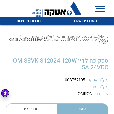
המוצרים שלנו
חברות מייצגות
Home
/
בקרה
/
ספקי כח לפס דין חד פאזי / תלת פאזי בזיווד מתכתי /
פלסטי
/
סדרת ספקי כח S8VK-S
/ ספק כח לדין OM S8VK-S12024 120W 5A
24VDC
איכות | שרות | זמינות
לכל מוצרי היצרן
לכל מוצרי היצרן
ספק כח לדין OM S8VK-S12024 120W
אטקה בע”מ היא החברה הגדולה והמובילה בישראל בשיווק
5A 24VDC
והפצה של מוצרי
מיתוג, בקרה , ואינסטלציה חשמלית ופעילה ב7 תחומים:
מק"ט אטקה:
003752195
חשמל
מיתוג ואינסטלציה חשמלית
מק"ט יצרן:
שם יצרן:
OMRON
בקרה
רובוטיקה ואוטומציה תעשייתית
לכל מוצרי היצרן
לכל מוצרי היצרן
זיווד
קופסאות וארונות לחשמל, בקרה ואלקטרוניקה
תיאור
הורדת PDF