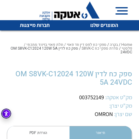
המוצרים שלנו
חברות מייצגות
Home
/
בקרה
/
ספקי כח לפס דין חד פאזי / תלת פאזי בזיווד מתכתי /
פלסטי
/
סדרת ספקי כח S8VK-C
/ ספק כח לדין OM S8VK-C12024 120W 5A
24VDC
איכות | שרות | זמינות
לכל מוצרי היצרן
לכל מוצרי היצרן
ספק כח לדין OM S8VK-C12024 120W
אטקה בע”מ היא החברה הגדולה והמובילה בישראל בשיווק
5A 24VDC
והפצה של מוצרי
מיתוג, בקרה , ואינסטלציה חשמלית ופעילה ב7 תחומים:
מק"ט אטקה:
003752149
חשמל
מיתוג ואינסטלציה חשמלית
מק"ט יצרן:
שם יצרן:
OMRON
בקרה
רובוטיקה ואוטומציה תעשייתית
לכל מוצרי היצרן
לכל מוצרי היצרן
זיווד
קופסאות וארונות לחשמל, בקרה ואלקטרוניקה
תיאור
הורדת PDF