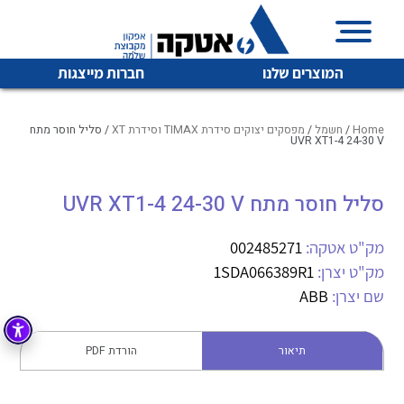
המוצרים שלנו
חברות מייצגות
Home
/
חשמל
/
מפסקים יצוקים סידרת TIMAX וסידרת XT
/ סליל חוסר מתח
UVR XT1-4 24-30 V
איכות | שרות | זמינות
סליל חוסר מתח UVR XT1-4 24-30 V
לכל מוצרי היצרן
לכל מוצרי היצרן
אטקה בע”מ היא החברה הגדולה והמובילה בישראל בשיווק
מק"ט אטקה:
002485271
והפצה של מוצרי
מיתוג, בקרה , ואינסטלציה חשמלית ופעילה ב7 תחומים:
מק"ט יצרן:
1SDA066389R1
שם יצרן:
ABB
חשמל
מיתוג ואינסטלציה חשמלית
בקרה
רובוטיקה ואוטומציה תעשייתית
תיאור
הורדת PDF
לכל מוצרי היצרן
לכל מוצרי היצרן
זיווד
קופסאות וארונות לחשמל, בקרה ואלקטרוניקה