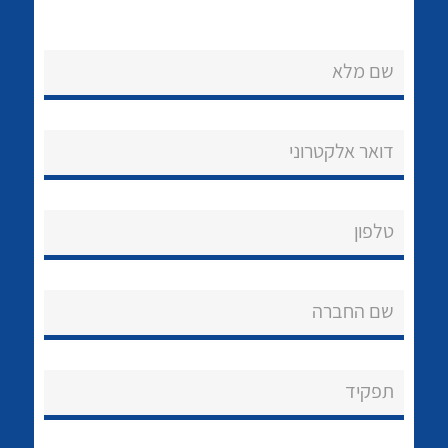
שם מלא
דואר אלקטרוני
נקודות מכירה
הצוות שלנו
לכל מוצרי היצרן
לכל מוצרי היצרן
טלפון
שאלות ותשובות
שם החברה
שירותי תמיכה
אודות
תפקיד
About Ateka Ltd.