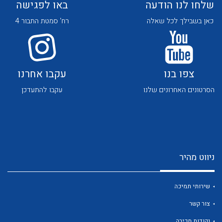
שלחו לנו הודעה
באו לפגישה
כאן בשבילך לכל שאלה
רח' סמטת התבור 4
צפו בנו
עקבו אחרנו
לכל מוצרי היצרן
לכל מוצרי היצרן
הסרטונים האחרונים שלנו
עקבו להתעדכן
ניווט מהיר
לכל מוצרי היצרן
לכל מוצרי היצרן
שירותי תמיכה
צור קשר
נקודות מכירה